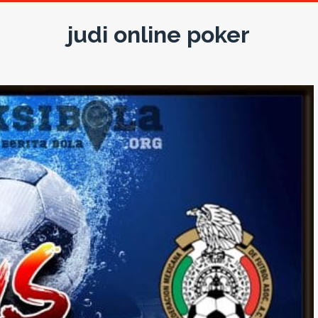
judi online poker