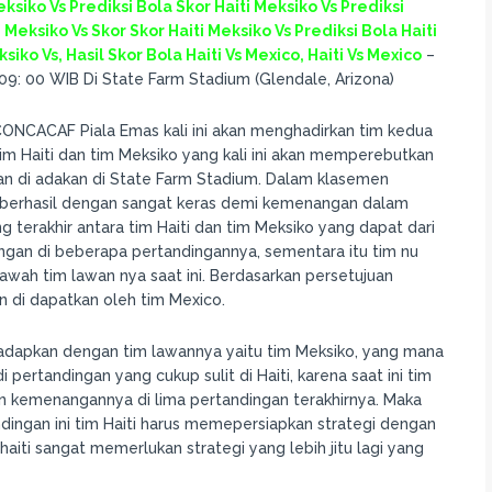
eksiko Vs Prediksi Bola Skor Haiti Meksiko Vs Prediksi
Meksiko Vs Skor Skor Haiti Meksiko Vs Prediksi Bola Haiti
iko Vs, Hasil Skor Bola Haiti Vs Mexico, Haiti Vs Mexico
–
09: 00 WIB Di State Farm Stadium (Glendale, Arizona)
ONCACAF Piala Emas kali ini akan menghadirkan tim kedua
tim Haiti dan tim Meksiko yang kali ini akan memperebutkan
 di adakan di State Farm Stadium. Dalam klasemen
an berhasil dengan sangat keras demi kemenangan dalam
ang terakhir antara tim Haiti dan tim Meksiko yang dapat dari
gan di beberapa pertandingannya, sementara itu tim nu
wah tim lawan nya saat ini. Berdasarkan persetujuan
n di dapatkan oleh tim Mexico.
rhadapkan dengan tim lawannya yaitu tim Meksiko, yang mana
ertandingan yang cukup sulit di Haiti, karena saat ini tim
in kemenangannya di lima pertandingan terakhirnya. Maka
ngan ini tim Haiti harus memepersiapkan strategi dengan
m haiti sangat memerlukan strategi yang lebih jitu lagi yang