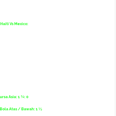
Haiti Vs Mexico:
rsa Asia: 1 ¾: 0
Bola Atas / Bawah: 1 ½