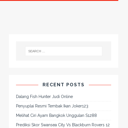
RECENT POSTS
Dalang Fish Hunter Judi Online
Penyuplai Resmi Tembak Ikan Joker123
Melihat Ciri Ayam Bangkok Unggulan S1288
Prediksi Skor Swansea City Vs Blackburn Rovers 12