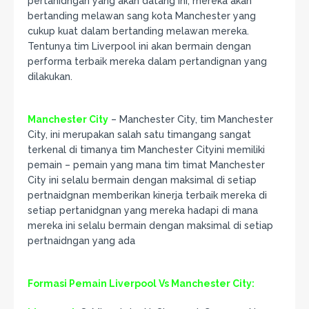
pertanidngan yang akan datang ini, mereka akan
bertanding melawan sang kota Manchester yang
cukup kuat dalam bertanding melawan mereka.
Tentunya tim Liverpool ini akan bermain dengan
performa terbaik mereka dalam pertandignan yang
dilakukan.
Manchester City
– Manchester City, tim Manchester
City, ini merupakan salah satu timangang sangat
terkenal di timanya tim Manchester Cityini memiliki
pemain – pemain yang mana tim timat Manchester
City ini selalu bermain dengan maksimal di setiap
pertnaidgnan memberikan kinerja terbaik mereka di
setiap pertanidgnan yang mereka hadapi di mana
mereka ini selalu bermain dengan maksimal di setiap
pertnaidngan yang ada
Formasi Pemain Liverpool Vs Manchester City: