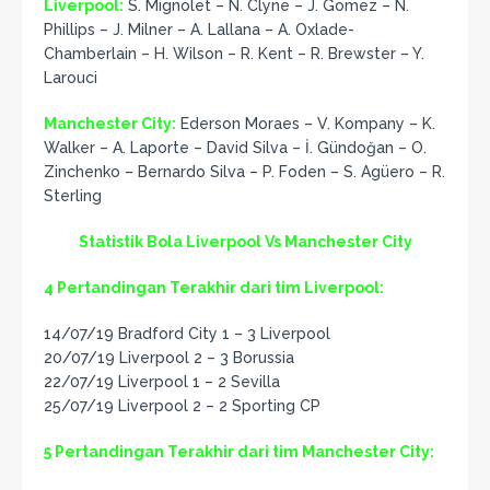
Liverpool:
S. Mignolet – N. Clyne – J. Gomez – N.
Phillips – J. Milner – A. Lallana – A. Oxlade-
Chamberlain – H. Wilson – R. Kent – R. Brewster – Y.
Larouci
Manchester City:
Ederson Moraes – V. Kompany – K.
Walker – A. Laporte – David Silva – İ. Gündoğan – O.
Zinchenko – Bernardo Silva – P. Foden – S. Agüero – R.
Sterling
Statistik Bola Liverpool Vs Manchester City
4 Pertandingan Terakhir dari tim Liverpool:
14/07/19 Bradford City 1 – 3 Liverpool
20/07/19 Liverpool 2 – 3 Borussia
22/07/19 Liverpool 1 – 2 Sevilla
25/07/19 Liverpool 2 – 2 Sporting CP
5 Pertandingan Terakhir dari tim Manchester City: