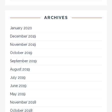
ARCHIVES
January 2020
December 2019
November 2019
October 2019
September 2019
August 2019
July 2019
June 2019
May 2019
November 2018
October 2018