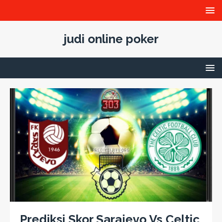
judi online poker
Prediksi Skor Sarajevo Vs Celtic