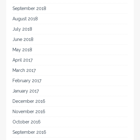
September 2018
August 2018
July 2018
June 2018
May 2018
April 2017
March 2017
February 2017
January 2017
December 2016
November 2016
October 2016
September 2016