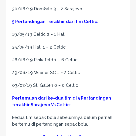
30/06/19 Domžale 3 – 2 Sarajevo
5 Pertandingan Terakhir dari tim Celtic:
19/05/19 Celtic 2 – 1 Hati
25/05/19 Hati 1 – 2 Celtic
26/06/19 Pinkafeld 1 – 6 Celtic
29/06/19 Wiener SC 1 – 2 Celtic
03/07/19 St. Gallen 0 – 0 Celtic
Pertemuan dari ke-dua tim di 5 Pertandingan
terakhir Sarajevo Vs Celtic:
kedua tim sepak bola sebelumnya belum pernah
bertemu di pertandingan sepak bola.