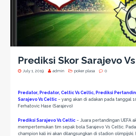
Prediksi Skor Sarajevo Vs
July 1, 2019
admin
poker plasa
0
Predator, Predator, Celtic Vs Celtic, Prediksi Pertandi
Sarajevo Vs Celtic
– yang akan di adakan pada tanggal 10 
Ferhatovic Hase (Sarajevo)
Prediksi Sarajevo Vs Celtic
– Juara pertandingan UEFA ak
mempertemukan tim sepak bola Sarajevo Vs Celtic. Pada 
champion kali ini akan dilangsungkan di stadion olimpijs