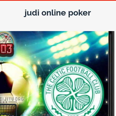
judi online poker