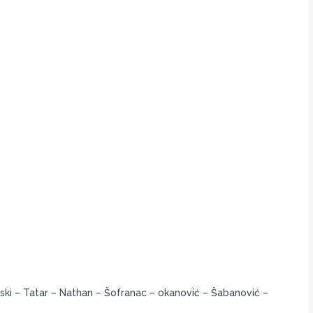
oski – Tatar – Nathan – Šofranac – okanović – Šabanović –