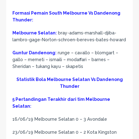
Formasi Pemain South Melbourne Vs Dandenong
Thunder:
Melbourne Selatan:
bray-adams-marshall-djiba-
lambro-gage-Norton-schroen-bereves-bates-howard
Guntur Dandenong:
runge – cavallo – blomgart –
gallo – memeti – ismaili – modaffari – barnes –
Sheridan – tukang kayu – skapetis
Statistik Bola Melbourne Selatan Vs Dandenong
Thunder
5 Pertandingan Terakhir dari tim Melbourne
Selatan:
16/06/19 Melbourne Selatan 0 – 3 Avondale
23/06/19 Melbourne Selatan 0 – 2 Kota Kingston