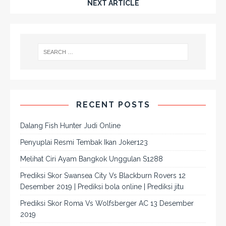
NEXT ARTICLE
RECENT POSTS
Dalang Fish Hunter Judi Online
Penyuplai Resmi Tembak Ikan Joker123
Melihat Ciri Ayam Bangkok Unggulan S1288
Prediksi Skor Swansea City Vs Blackburn Rovers 12
Desember 2019 | Prediksi bola online | Prediksi jitu
Prediksi Skor Roma Vs Wolfsberger AC 13 Desember
2019