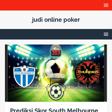
judi online poker
Prediksi Skor South Melbourne