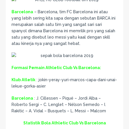
Barcelona
– Barcelona, ​​tim FC Barcelona ini atau
yang lebih sering kita sapa dengan sebutan BARCA ini
merupakan salah satu tim yang sangat sari sari
spanyol dimana Barcelona ini memrilik pro yang salah
satu yang disebut leo messi yaitu kaal dengan skill
atau kinerja nya yang sangat hebat.
Formasi Pemain Athletic Club Vs Barcelona:
Klub Atletik
: jokin-yeray-yuri-marcos-capa-dani-unai-
lekue-gorka-asier
Barcelona
: J. Cillessen – Piqué – Jordi Alba –
Roberto Sergi – C. Lenglet – Nélson Semedo – I.
Rakitić – A. Vidal – Busquets – L. Messi – Malcom
Statistik Bola Athletic Club Vs Barcelona