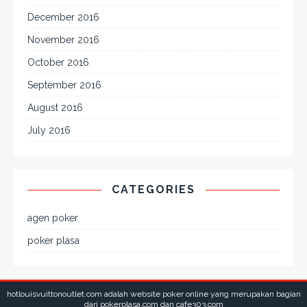
December 2016
November 2016
October 2016
September 2016
August 2016
July 2016
CATEGORIES
agen poker
poker plasa
hotlouisvuittonoutlet.com
adalah website poker online yang merupakan bagian
dari pokerplasa.com dan cafe303.com