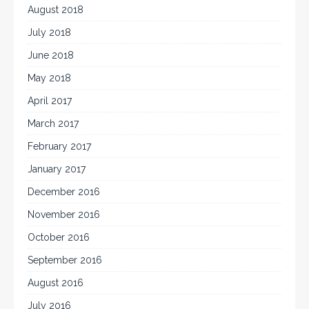
August 2018
July 2018
June 2018
May 2018
April 2017
March 2017
February 2017
January 2017
December 2016
November 2016
October 2016
September 2016
August 2016
July 2016