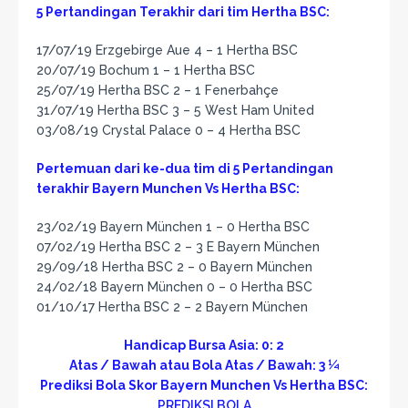
5 Pertandingan Terakhir dari tim Hertha BSC:
17/07/19 Erzgebirge Aue 4 – 1 Hertha BSC
20/07/19 Bochum 1 – 1 Hertha BSC
25/07/19 Hertha BSC 2 – 1 Fenerbahçe
31/07/19 Hertha BSC 3 – 5 West Ham United
03/08/19 Crystal Palace 0 – 4 Hertha BSC
Pertemuan dari ke-dua tim di 5 Pertandingan
terakhir Bayern Munchen Vs Hertha BSC:
23/02/19 Bayern München 1 – 0 Hertha BSC
07/02/19 Hertha BSC 2 – 3 E Bayern München
29/09/18 Hertha BSC 2 – 0 Bayern München
24/02/18 Bayern München 0 – 0 Hertha BSC
01/10/17 Hertha BSC 2 – 2 Bayern München
Handicap Bursa Asia: 0: 2
Atas / Bawah atau Bola Atas / Bawah: 3 ¼
Prediksi Bola Skor Bayern Munchen Vs Hertha BSC:
PREDIKSI BOLA