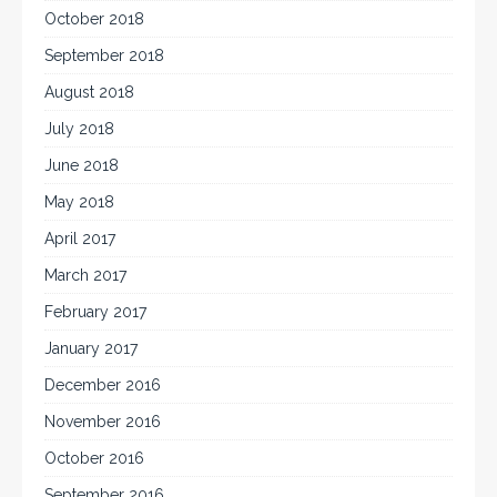
October 2018
September 2018
August 2018
July 2018
June 2018
May 2018
April 2017
March 2017
February 2017
January 2017
December 2016
November 2016
October 2016
September 2016