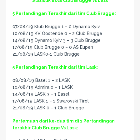
Statistik Bola Club Brugge Vs Lask
5 Pertandingan Terakhir dari tim Club Brugge:
07/08/19 Klub Brugge 1 – 0 Dynamo Kyiv
10/08/19 KV Oostende 0 – 2 Club Brugge
14/08/19 Dynamo Kyiv 3 – 3 Club Brugge
17/08/19 Club Brugge 0 – 0 AS Eupen
21/08/19 LASK0-1 Club Brugge
5 Pertandingan Terakhir dari tim Lask:
08/08/19 Basel 1 – 2 LASK
10/08/19 Admira 0 – 1 LASK
14/08/19 LASK 3 – 1 Basel
17/08/19 LASK 1 – 1 Swarovski Tirol
21/08/19 LASK 0 – 1 Club Brugge
Pertemuan dari ke-dua tim di 1 Pertandingan
terakhir Club Brugge Vs Lask: