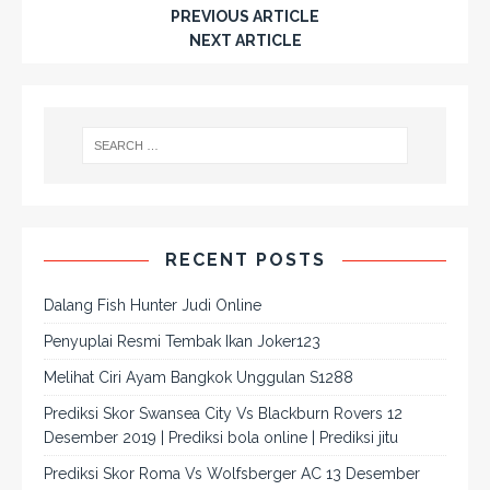
PREVIOUS ARTICLE
NEXT ARTICLE
RECENT POSTS
Dalang Fish Hunter Judi Online
Penyuplai Resmi Tembak Ikan Joker123
Melihat Ciri Ayam Bangkok Unggulan S1288
Prediksi Skor Swansea City Vs Blackburn Rovers 12
Desember 2019 | Prediksi bola online | Prediksi jitu
Prediksi Skor Roma Vs Wolfsberger AC 13 Desember