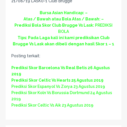
21/08/19 LASK0-1 Club Brugge
Bursa Asian Handicap: –
Atas / Bawah atau Bola Atas / Bawah: –
Prediksi Bola Skor Club Brugge Vs Lask:
PREDIKSI
BOLA
Tips: Pada Laga kali ini kami prediksikan Club
Brugge Vs Lask akan dibeli dengan hasil Skor 1 – 1
Posting terkait:
Prediksi Skor Barcelona Vs Real Betis 26 Agustus
2019
Prediksi Skor Celtic Vs Hearts 25 Agustus 2019
Prediksi Skor Espanyol Vs Zorya 23 Agustus 2019
Prediksi Skor Koln Vs Borussia Dortmund 24 Agustus
2019
Prediksi Skor Celtic Vs Aik 23 Agustus 2019