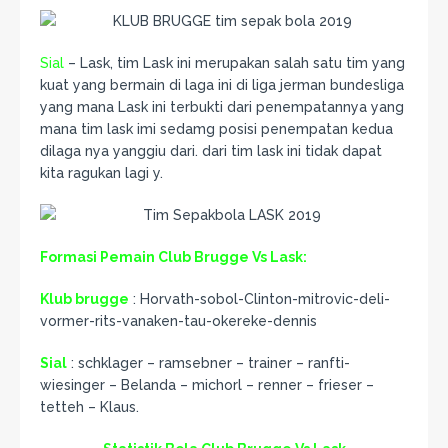
Sial
– Lask, tim Lask ini merupakan salah satu tim yang
kuat yang bermain di laga ini di liga jerman bundesliga
yang mana Lask ini terbukti dari penempatannya yang
mana tim lask imi sedamg posisi penempatan kedua
dilaga nya yanggiu dari. dari tim lask ini tidak dapat
kita ragukan lagi y.
Formasi Pemain Club Brugge Vs Lask:
Klub brugge
: Horvath-sobol-Clinton-mitrovic-deli-
vormer-rits-vanaken-tau-okereke-dennis
Sial
: schklager – ramsebner – trainer – ranfti-
wiesinger – Belanda – michorl – renner – frieser –
tetteh – Klaus.