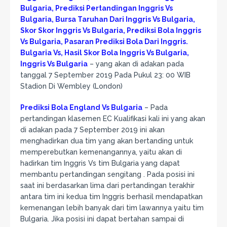
Bulgaria, Prediksi Pertandingan Inggris Vs
Bulgaria, Bursa Taruhan Dari Inggris Vs Bulgaria,
Skor Skor Inggris Vs Bulgaria, Prediksi Bola Inggris
Vs Bulgaria, Pasaran Prediksi Bola Dari Inggris.
Bulgaria Vs, Hasil Skor Bola Inggris Vs Bulgaria,
Inggris Vs Bulgaria
– yang akan di adakan pada
tanggal 7 September 2019 Pada Pukul 23: 00 WIB
Stadion Di Wembley (London)
Prediksi Bola England Vs Bulgaria
– Pada
pertandingan klasemen EC Kualifikasi kali ini yang akan
di adakan pada 7 September 2019 ini akan
menghadirkan dua tim yang akan bertanding untuk
memperebutkan kemenangannya, yaitu akan di
hadirkan tim Inggris Vs tim Bulgaria yang dapat
membantu pertandingan sengitang . Pada posisi ini
saat ini berdasarkan lima dari pertandingan terakhir
antara tim ini kedua tim Inggris berhasil mendapatkan
kemenangan lebih banyak dari tim lawannya yaitu tim
Bulgaria. Jika posisi ini dapat bertahan sampai di