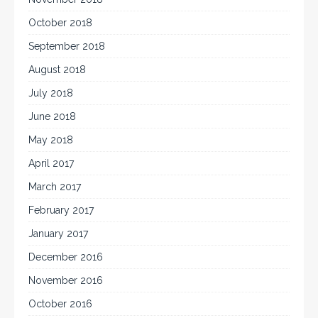
October 2018
September 2018
August 2018
July 2018
June 2018
May 2018
April 2017
March 2017
February 2017
January 2017
December 2016
November 2016
October 2016