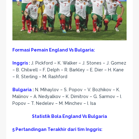
Formasi Pemain England Vs Bulgaria:
Inggris
:
J. Pickford – K. Walker – J. Stones – J. Gomez
– B. Chilwell – F. Delph – R. Barkley – E. Dier – H. Kane
– R. Sterling – M. Rashford
Bulgaria
:
N. Mihaylov – S. Popov – V. Bozhikov – K.
Malinov – A. Nedyalkov – K. Dimitrov – G. Sarmov – I.
Popov – T. Nedelev – M. Minchev – I. Isa
Statistik Bola England Vs Bulgaria
5 Pertandingan Terakhir dari tim Inggris: