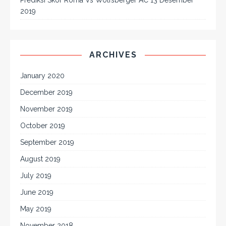
Prediksi Skor Roma Vs Wolfsberger AC 13 Desember
2019
ARCHIVES
January 2020
December 2019
November 2019
October 2019
September 2019
August 2019
July 2019
June 2019
May 2019
November 2018