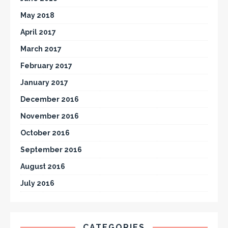
May 2018
April 2017
March 2017
February 2017
January 2017
December 2016
November 2016
October 2016
September 2016
August 2016
July 2016
CATEGORIES