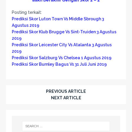
aakh berakhir dengan Skor 2 – 2
Posting terkait:
Prediksi Skor Luton Town Vs Middle Sbrough 3
Agustus 2019
Prediksi Skor Klub Brugge Vs Sint-Truiden 3 Agustus
2019
Prediksi Skor Leicester City Vs Atalanta 3 Agustus
2019
Prediksi Skor Salzburg Vs Chelsea 1 Agustus 2019
Prediksi Skor Burnley Bagus Vs 31 Juli Juni 2019
PREVIOUS ARTICLE
NEXT ARTICLE