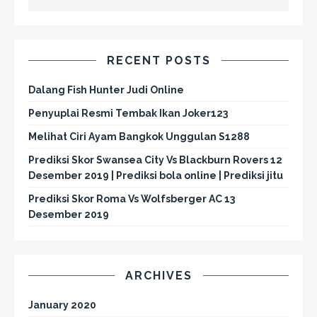
RECENT POSTS
Dalang Fish Hunter Judi Online
Penyuplai Resmi Tembak Ikan Joker123
Melihat Ciri Ayam Bangkok Unggulan S1288
Prediksi Skor Swansea City Vs Blackburn Rovers 12
Desember 2019 | Prediksi bola online | Prediksi jitu
Prediksi Skor Roma Vs Wolfsberger AC 13
Desember 2019
ARCHIVES
January 2020