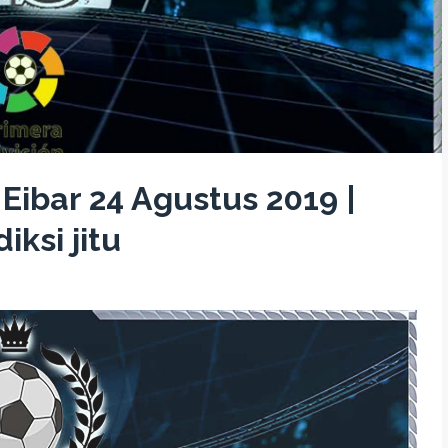
Eibar 24 Agustus 2019 |
iksi jitu