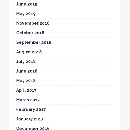
June 2019
May 2019
November 2018
October 2018
September 2018
August 2018
July 2018
June 2018
May 2018
April 2017
March 2017
February 2017
January 2017
December 2016