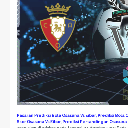
Pasaran Prediksi Bola Osasuna Vs Eibar, Prediksi Bola 
Skor Osasuna Vs Eibar, Prediksi Pertandingan Osasuna Vs
yang akan di adakan pada tanggal 24 Agustus 2019 Pada P