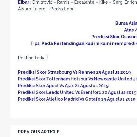
Eibar
:
Dmitrović – Ramis – Escalante – Kike – Sergi Enrich
Álvaro Tejero – Pedro León
Bursa Asi
Atas 
Prediksi Skor Osasun
Tips: Pada Pertandingan kali ini kami mempredik
Posting terkait:
Prediksi Skor Strasbourg Vs Rennes 25 Agustus 2019
Prediksi Skor Tottenham Hotspur Vs Newcastle United 2
Prediksi Skor Apoel Vs Ajax 21 Agustus 2019
Prediksi Skor Leeds United Vs Brentford 22 Agustus 2019
Prediksi Skor Atletico Madrid Vs Getafe 19 Agustus 2019
PREVIOUS ARTICLE