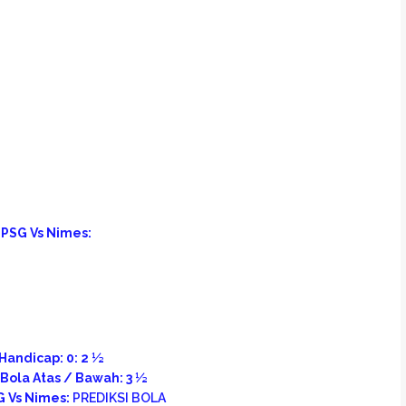
 PSG Vs Nimes:
Handicap: 0: 2 ½
Bola Atas / Bawah: 3 ½
G Vs Nimes:
PREDIKSI BOLA