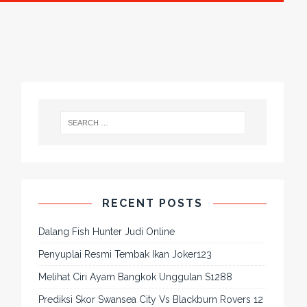
RECENT POSTS
Dalang Fish Hunter Judi Online
Penyuplai Resmi Tembak Ikan Joker123
Melihat Ciri Ayam Bangkok Unggulan S1288
Prediksi Skor Swansea City Vs Blackburn Rovers 12