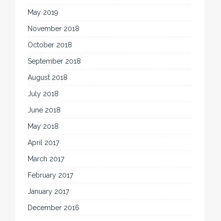
May 2019
November 2018
October 2018
September 2018
August 2018
July 2018
June 2018
May 2018
April 2017
March 2017
February 2017
January 2017
December 2016