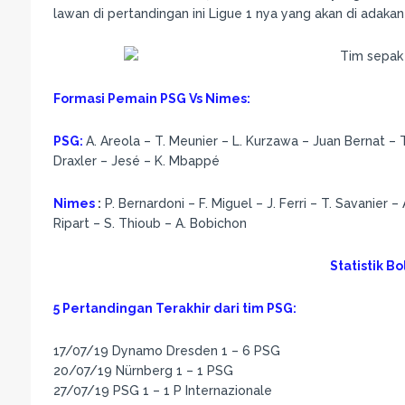
lawan di pertandingan ini Ligue 1 nya yang akan di adakan 
Formasi Pemain PSG Vs Nimes:
PSG:
A. Areola – T. Meunier – L. Kurzawa – Juan Bernat – T
Draxler – Jesé – K. Mbappé
Nimes
:
P. Bernardoni – F. Miguel – J. Ferri – T. Savanier 
Ripart – S. Thioub – A. Bobichon
Statistik B
5 Pertandingan Terakhir dari tim PSG:
17/07/19 Dynamo Dresden 1 – 6 PSG
20/07/19 Nürnberg 1 – 1 PSG
27/07/19 PSG 1 – 1 P Internazionale