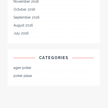
November 2016
October 2016
September 2016
August 2016
July 2016
CATEGORIES
agen poker
poker plasa