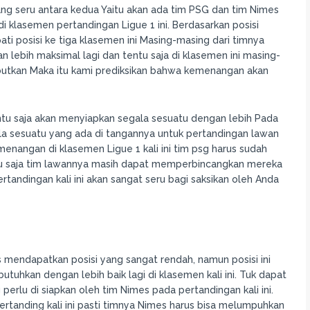
ang seru antara kedua Yaitu akan ada tim PSG dan tim Nimes
lasemen pertandingan Ligue 1 ini. Berdasarkan posisi
ti posisi ke tiga klasemen ini Masing-masing dari timnya
 lebih maksimal lagi dan tentu saja di klasemen ini masing-
utkan Maka itu kami prediksikan bahwa kemenangan akan
tentu saja akan menyiapkan segala sesuatu dengan lebih Pada
la sesuatu yang ada di tangannya untuk pertandingan lawan
menangan di klasemen Ligue 1 kali ini tim psg harus sudah
a tentu saja tim lawannya masih dapat memperbincangkan mereka
tandingan kali ini akan sangat seru bagi saksikan oleh Anda
es mendapatkan posisi yang sangat rendah, namun posisi ini
utuhkan dengan lebih baik lagi di klasemen kali ini. Tuk dapat
erlu di siapkan oleh tim Nimes pada pertandingan kali ini.
bertanding kali ini pasti timnya Nimes harus bisa melumpuhkan