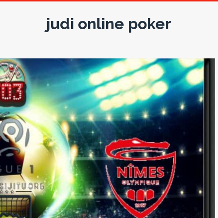
judi online poker