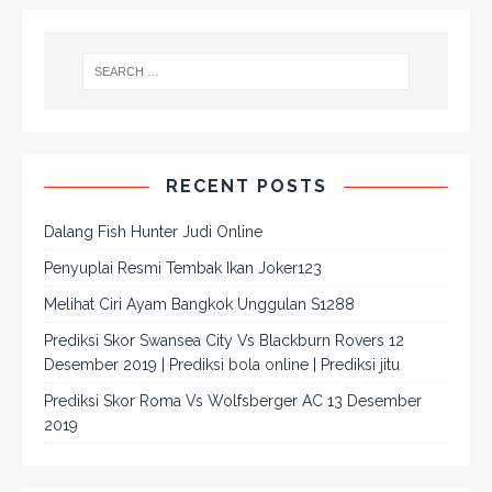
RECENT POSTS
Dalang Fish Hunter Judi Online
Penyuplai Resmi Tembak Ikan Joker123
Melihat Ciri Ayam Bangkok Unggulan S1288
Prediksi Skor Swansea City Vs Blackburn Rovers 12
Desember 2019 | Prediksi bola online | Prediksi jitu
Prediksi Skor Roma Vs Wolfsberger AC 13 Desember
2019