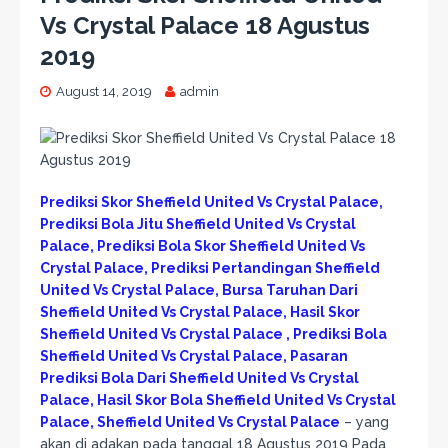
Vs Crystal Palace 18 Agustus
2019
August 14, 2019
admin
Prediksi Skor Sheffield United Vs Crystal Palace,
Prediksi Bola Jitu Sheffield United Vs Crystal
Palace, Prediksi Bola Skor Sheffield United Vs
Crystal Palace, Prediksi Pertandingan Sheffield
United Vs Crystal Palace, Bursa Taruhan Dari
Sheffield United Vs Crystal Palace, Hasil Skor
Sheffield United Vs Crystal Palace , Prediksi Bola
Sheffield United Vs Crystal Palace, Pasaran
Prediksi Bola Dari Sheffield United Vs Crystal
Palace, Hasil Skor Bola Sheffield United Vs Crystal
Palace, Sheffield United Vs Crystal Palace
– yang
akan di adakan pada tanggal 18 Agustus 2019 Pada