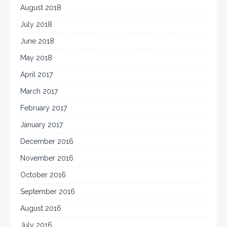
August 2018
July 2018
June 2018
May 2018
April 2017
March 2017
February 2017
January 2017
December 2016
November 2016
October 2016
September 2016
August 2016
July 2016