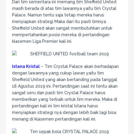
Dari tim sementara ini memang tim Sheffield United
masih berada di atas tim lawannya yaitu tim Crystal
Palace. Namun tentu saja tetap mereka harus
menyiapkan strategi Maka dari itu pasti timnya
Sheffield United akan sangat membutuhkan untuk
mempertahankan posisi mereka di pertandingan
klasemen Liga Premier kali ini.
Istana Kristal
– Tim Crystal Palace akan berhadapan
dengan lawannya yang cukup lawan yaitu tim
Sheffield United yang akan bertanding pada tanggal
18 Agustus 2019 ini. Pertandingan saat ini tentu akan
sangat seru dan pasti tim Crystal Palace harus
memberikan yang terbaik untuk tim mereka. Maka di
pertandingan kali ini tim kristal Istana harus
menyiapkan strategi nya dengan lebih baik lagi bisa
menang di klasemen pertandingan kali ini.