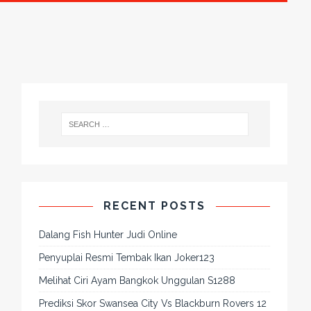
RECENT POSTS
Dalang Fish Hunter Judi Online
Penyuplai Resmi Tembak Ikan Joker123
Melihat Ciri Ayam Bangkok Unggulan S1288
Prediksi Skor Swansea City Vs Blackburn Rovers 12