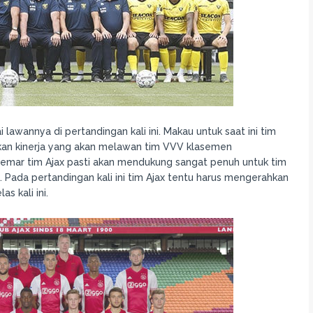
awannya di pertandingan kali ini. Makau untuk saat ini tim
pkan kinerja yang akan melawan tim VVV klasemen
nggemar tim Ajax pasti akan mendukung sangat penuh untuk tim
ni. Pada pertandingan kali ini tim Ajax tentu harus mengerahkan
s kali ini.