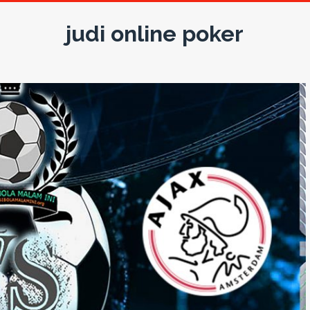
judi online poker