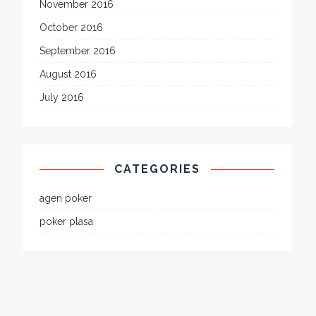
November 2016
October 2016
September 2016
August 2016
July 2016
CATEGORIES
agen poker
poker plasa