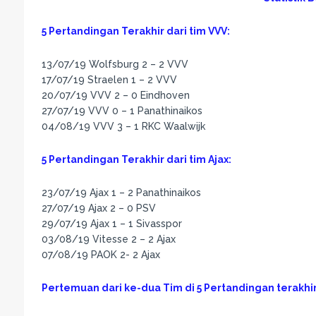
5 Pertandingan Terakhir dari tim VVV:
13/07/19 Wolfsburg 2 – 2 VVV
17/07/19 Straelen 1 – 2 VVV
20/07/19 VVV 2 – 0 Eindhoven
27/07/19 VVV 0 – 1 Panathinaikos
04/08/19 VVV 3 – 1 RKC Waalwijk
5 Pertandingan Terakhir dari tim Ajax:
23/07/19 Ajax 1 – 2 Panathinaikos
27/07/19 Ajax 2 – 0 PSV
29/07/19 Ajax 1 – 1 Sivasspor
03/08/19 Vitesse 2 – 2 Ajax
07/08/19 PAOK 2- 2 Ajax
Pertemuan dari ke-dua Tim di 5 Pertandingan terakhir 