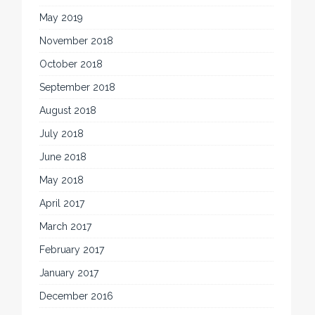
May 2019
November 2018
October 2018
September 2018
August 2018
July 2018
June 2018
May 2018
April 2017
March 2017
February 2017
January 2017
December 2016