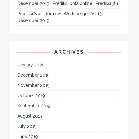
Desember 2019 | Prediksi bola online | Prediksi jitu
Prediksi Skor Roma Vs Wolfsberger AC 13
Desember 2019
ARCHIVES
January 2020
December 2019
November 2019
October 2019
September 2019
August 2019
July 2019
June 2019