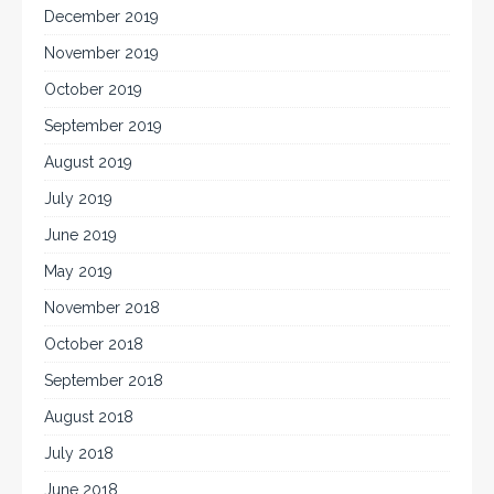
December 2019
November 2019
October 2019
September 2019
August 2019
July 2019
June 2019
May 2019
November 2018
October 2018
September 2018
August 2018
July 2018
June 2018