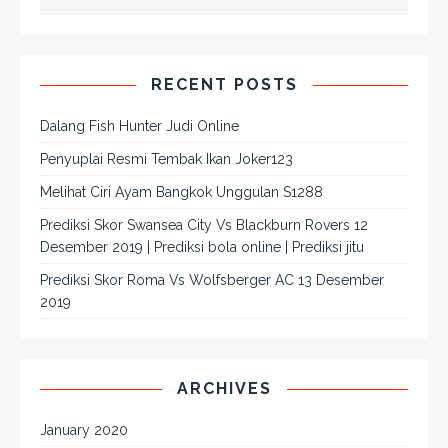
RECENT POSTS
Dalang Fish Hunter Judi Online
Penyuplai Resmi Tembak Ikan Joker123
Melihat Ciri Ayam Bangkok Unggulan S1288
Prediksi Skor Swansea City Vs Blackburn Rovers 12
Desember 2019 | Prediksi bola online | Prediksi jitu
Prediksi Skor Roma Vs Wolfsberger AC 13 Desember
2019
ARCHIVES
January 2020