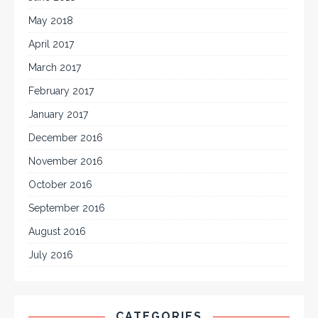
May 2018
April 2017
March 2017
February 2017
January 2017
December 2016
November 2016
October 2016
September 2016
August 2016
July 2016
CATEGORIES