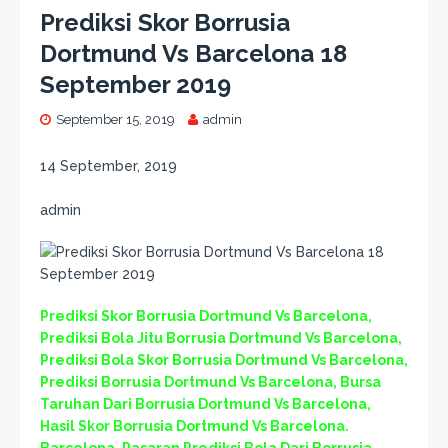
Prediksi Skor Borrusia
Dortmund Vs Barcelona 18
September 2019
September 15, 2019
admin
14 September, 2019
admin
Prediksi Skor Borrusia Dortmund Vs Barcelona, ​​
Prediksi Bola Jitu Borrusia Dortmund Vs Barcelona, ​​
Prediksi Bola Skor Borrusia Dortmund Vs Barcelona,
​​Prediksi Borrusia Dortmund Vs Barcelona, ​​Bursa
Taruhan Dari Borrusia Dortmund Vs Barcelona, ​​
Hasil Skor Borrusia Dortmund Vs Barcelona.
Barcelona, ​​Pasaran Prediksi Bola Dari Borrusia