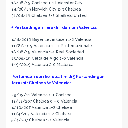
18/08/19 Chelsea 1-1 Leicester City
24/08/19 Norwich City 2-3 Chelsea
31/08/19 Chelsea 2-2 Sheffield United
5 Pertandingan Terakhir dari tim Valencia:
4/8/2019 Bayer Leverkusen 1-2 Valencia
11/8/2019 Valencia 1 – 1 P Internazionale
18/08/19 Valencia 1-1 Real Sociedad
25/08/19 Celta de Vigo 1-0 Valencia
1/9/2019 Valencia 2-0 Mallorca
Pertemuan dari ke-dua tim di 5 Pertandingan
terakhir Chelsea Vs Valencia:
29/09/11 Valencia 1-1 Chelsea
12/12/207 Chelsea 0 – 0 Valencia
4/10/207 Valencia 1-2 Chelsea
11/4/207 Valencia 1-2 Chelsea
5/4/207 Chelsea 1-1 Valencia