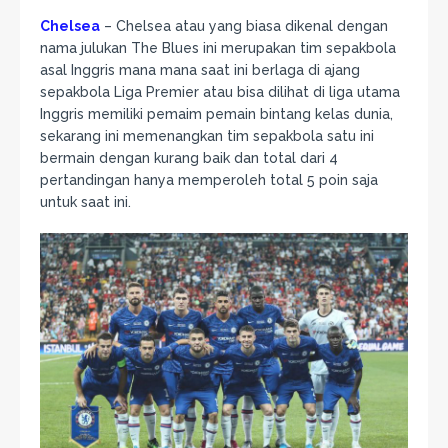
Chelsea
– Chelsea atau yang biasa dikenal dengan
nama julukan The Blues ini merupakan tim sepakbola
asal Inggris mana mana saat ini berlaga di ajang
sepakbola Liga Premier atau bisa dilihat di liga utama
Inggris memiliki pemaim pemain bintang kelas dunia,
sekarang ini memenangkan tim sepakbola satu ini
bermain dengan kurang baik dan total dari 4
pertandingan hanya memperoleh total 5 poin saja
untuk saat ini.