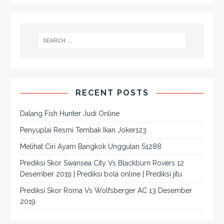
RECENT POSTS
Dalang Fish Hunter Judi Online
Penyuplai Resmi Tembak Ikan Joker123
Melihat Ciri Ayam Bangkok Unggulan S1288
Prediksi Skor Swansea City Vs Blackburn Rovers 12
Desember 2019 | Prediksi bola online | Prediksi jitu
Prediksi Skor Roma Vs Wolfsberger AC 13 Desember
2019