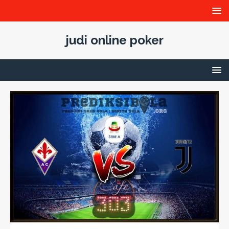
judi online poker