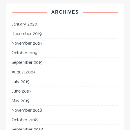
ARCHIVES
January 2020
December 2019
November 2019
October 2019
September 2019
August 2019
July 2019
June 2019
May 2019
November 2018
October 2018
September 2018