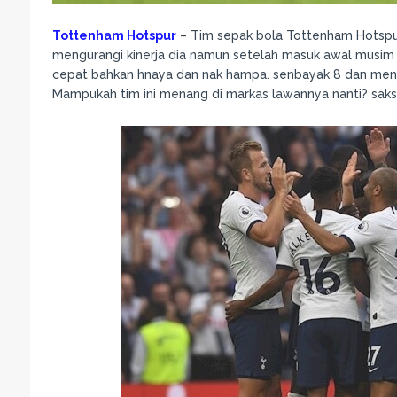
Tottenham Hotspur
– Tim sepak bola Tottenham Hotspur 
mengurangi kinerja dia namun setelah masuk awal musim 
cepat bahkan hnaya dan nak hampa. senbayak 8 dan men
Mampukah tim ini menang di markas lawannya nanti? saksi