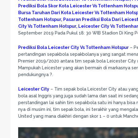
Prediksi Bola Skor Kota Leicester Vs Tottenham Hotspu
Bursa Taruhan Dari Kota Leicester Vs Tottenham Hotspur
Tottenham Hotspur, Pasaran Prediksi Bola Dari Leicest
City Vs Tottenham Hotspur, Leicester City Vs Tottenha
September 2019 Pada Pukul 18: 30 WIB Stadion Di King Po
Prediksi Bola Leicester City Vs Tottenham Hotspur
– Pe
pertandingan sepakbola sepakbolanya yang sangat menarik 
Premier 2019/2020 antara tim sepak bola Leicester City 
Mampukah Leicester yang akan bermain di markasnya sen
pendukungnya ?.
Leicester City
– Tim sepak bola Leicester City atau yang
bola asal Inggris yang juga sudah lama dan saat ini sedang
perstandingan lai sahin tim sepakbola satu ini hanya bisa m
nya di musim ini, tim sepak bola, ini terakhir yang meng
United yang mana diakhiri dengan skor 1 – 0 untuk Manch