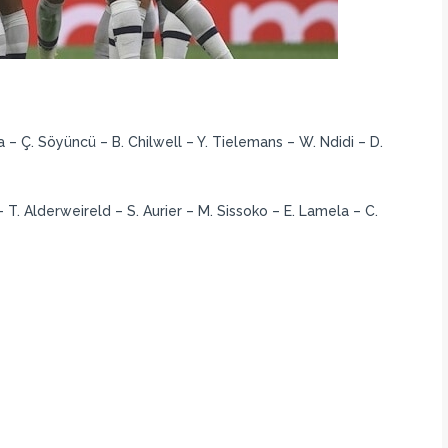
 – Ç. Söyüncü – B. Chilwell – Y. Tielemans – W. Ndidi – D.
 T. Alderweireld – S. Aurier – M. Sissoko – E. Lamela – C.