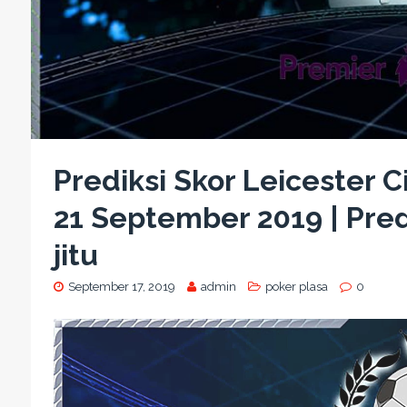
Prediksi Skor Leicester 
21 September 2019 | Predi
jitu
September 17, 2019
admin
poker plasa
0