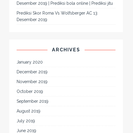
Desember 2019 | Prediksi bola online | Prediksi jitu
Prediksi Skor Roma Vs Wolfsberger AC 13
Desember 2019
ARCHIVES
January 2020
December 2019
November 2019
October 2019
September 2019
August 2019
July 2019
June 2019