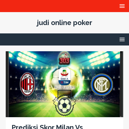
judi online poker
Prediksi Skor Milan Vs