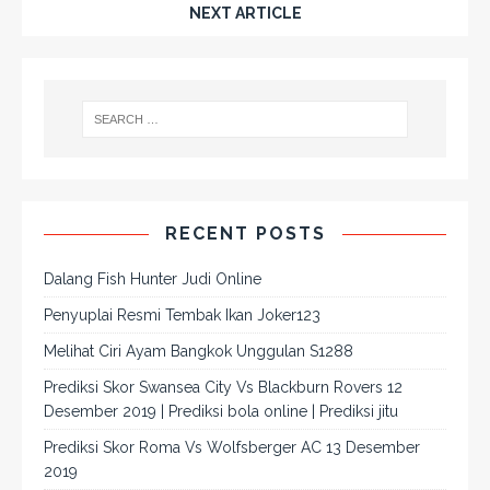
NEXT ARTICLE
RECENT POSTS
Dalang Fish Hunter Judi Online
Penyuplai Resmi Tembak Ikan Joker123
Melihat Ciri Ayam Bangkok Unggulan S1288
Prediksi Skor Swansea City Vs Blackburn Rovers 12
Desember 2019 | Prediksi bola online | Prediksi jitu
Prediksi Skor Roma Vs Wolfsberger AC 13 Desember
2019