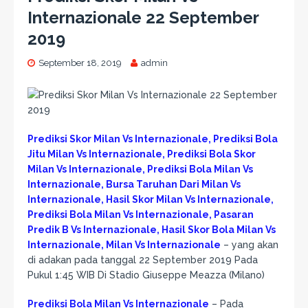
Internazionale 22 September
2019
September 18, 2019
admin
Prediksi Skor Milan Vs Internazionale, Prediksi Bola
Jitu Milan Vs Internazionale, Prediksi Bola Skor
Milan Vs Internazionale, Prediksi Bola Milan Vs
Internazionale, Bursa Taruhan Dari Milan Vs
Internazionale, Hasil Skor Milan Vs Internazionale,
Prediksi Bola Milan Vs Internazionale, Pasaran
Predik B Vs Internazionale, Hasil Skor Bola Milan Vs
Internazionale, Milan Vs Internazionale
– yang akan
di adakan pada tanggal 22 September 2019 Pada
Pukul 1:45 WIB Di Stadio Giuseppe Meazza (Milano)
Prediksi Bola Milan Vs Internazionale
– Pada