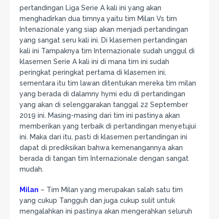
pertandingan Liga Serie A kali ini yang akan
menghadirkan dua timnya yaitu tim Milan Vs tim
Intenazionale yang siap akan menjadi pertandingan
yang sangat seru kali ini. Di klasemen pertandingan
kali ini Tampaknya tim Internazionale sudah unggul di
klasemen Serie A kali ini di mana tim ini sudah
peringkat peringkat pertama di klasemen ini,
sementara itu tim lawan ditentukan mereka tim milan
yang berada di dalamny hymi edu di pertandingan
yang akan di selenggarakan tanggal 22 September
2019 ini. Masing-masing dari tim ini pastinya akan
memberikan yang terbaik di pertandingan menyetujui
ini. Maka dari itu, pasti di klasemen pertandingan ini
dapat di prediksikan bahwa kemenangannya akan
berada di tangan tim Internazionale dengan sangat
mudah.
Milan
– Tim Milan yang merupakan salah satu tim
yang cukup Tangguh dan juga cukup sulit untuk
mengalahkan ini pastinya akan mengerahkan seluruh