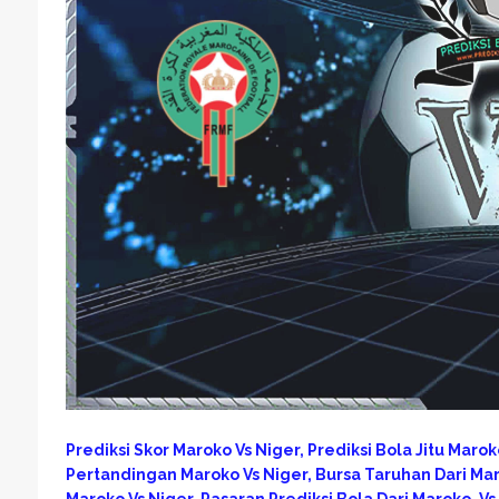
Prediksi Skor Maroko Vs Niger, Prediksi Bola Jitu Marok
Pertandingan Maroko Vs Niger, Bursa Taruhan Dari Maro
Maroko Vs Niger, Pasaran Prediksi Bola Dari Maroko. Vs