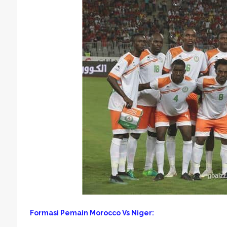
Formasi Pemain Morocco Vs Niger: