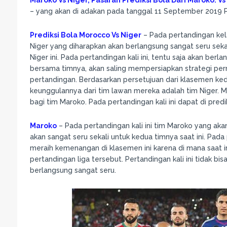
– yang akan di adakan pada tanggal 11 September 2019 P
Prediksi Bola Morocco Vs Niger
– Pada pertandingan kel
Niger yang diharapkan akan berlangsung sangat seru seka
Niger ini. Pada pertandingan kali ini, tentu saja akan ber
bersama timnya, akan saling mempersiapkan strategi pe
pertandingan. Berdasarkan persetujuan dari klasemen ked
keunggulannya dari tim lawan mereka adalah tim Niger. M
bagi tim Maroko. Pada pertandingan kali ini dapat di pred
Maroko
– Pada pertandingan kali ini tim Maroko yang aka
akan sangat seru sekali untuk kedua timnya saat ini. Pa
meraih kemenangan di klasemen ini karena di mana saat 
pertandingan liga tersebut. Pertandingan kali ini tidak bis
berlangsung sangat seru.