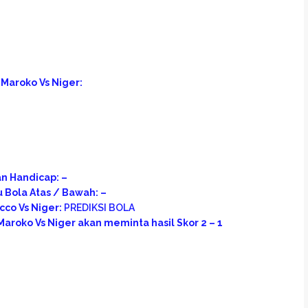
 Maroko Vs Niger:
an Handicap: –
 Bola Atas / Bawah: –
cco Vs Niger:
PREDIKSI BOLA
 Maroko Vs Niger akan meminta hasil Skor 2 – 1