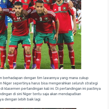
akan berhadapan dengan tim lawannya yang mana cukup
im Niger sepertinya harus bisa mengerahkan seluruh strategi
di klasemen pertandingan kali ini. Di pertandingan ini pastinya
dingan di sini Niger tentu saja akan mendapatkan
a dengan lebih baik lagi.