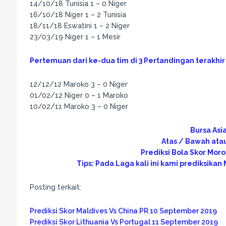
14/10/18 Tunisia 1 – 0 Niger
16/10/18 Niger 1 – 2 Tunisia
18/11/18 Eswatini 1 – 2 Niger
23/03/19 Niger 1 – 1 Mesir
Pertemuan dari ke-dua tim di 3 Pertandingan terakhir
12/12/12 Maroko 3 – 0 Niger
01/02/12 Niger 0 – 1 Maroko
10/02/11 Maroko 3 – 0 Niger
Bursa Asi
Atas / Bawah atau
Prediksi Bola Skor Moro
Tips: Pada Laga kali ini kami prediksikan
Posting terkait:
Prediksi Skor Maldives Vs China PR 10 September 2019
Prediksi Skor Lithuania Vs Portugal 11 September 2019