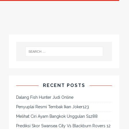
RECENT POSTS
Dalang Fish Hunter Judi Online
Penyuplai Resmi Tembak Ikan Joker123
Melihat Ciri Ayam Bangkok Unggulan S1288
Prediksi Skor Swansea City Vs Blackburn Rovers 12