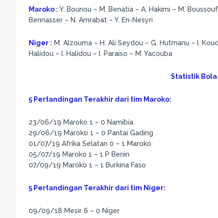
Maroko
:
Y. Bounou – M. Benatia – A. Hakimi – M. Boussoufa 
Bennasser – N. Amrabat – Y. En-Nesyri
Niger
:
M. Alzouma – H. Ali Seydou – G. Hutmanu – I. Koudizé
Halidou – I. Halidou – I. Paraiso – M. Yacouba
Statistik Bol
5 Pertandingan Terakhir dari tim Maroko:
23/06/19 Maroko 1 – 0 Namibia
29/06/19 Maroko 1 – 0 Pantai Gading
01/07/19 Afrika Selatan 0 – 1 Maroko
05/07/19 Maroko 1 – 1 P Benin
07/09/19 Maroko 1 – 1 Burkina Faso
5 Pertandingan Terakhir dari tim Niger:
09/09/18 Mesir 6 – 0 Niger