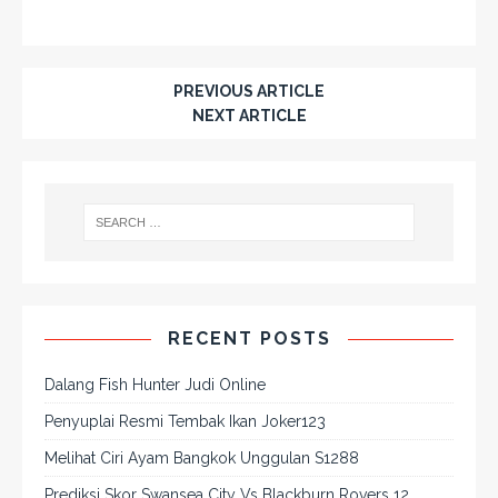
PREVIOUS ARTICLE
NEXT ARTICLE
RECENT POSTS
Dalang Fish Hunter Judi Online
Penyuplai Resmi Tembak Ikan Joker123
Melihat Ciri Ayam Bangkok Unggulan S1288
Prediksi Skor Swansea City Vs Blackburn Rovers 12