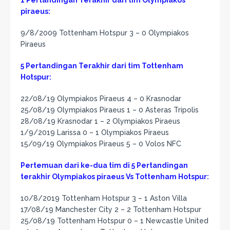
piraeus:
9/8/2009 Tottenham Hotspur 3 – 0 Olympiakos
Piraeus
5 Pertandingan Terakhir dari tim Tottenham
Hotspur:
22/08/19 Olympiakos Piraeus 4 – 0 Krasnodar
25/08/19 Olympiakos Piraeus 1 – 0 Asteras Tripolis
28/08/19 Krasnodar 1 – 2 Olympiakos Piraeus
1/9/2019 Larissa 0 – 1 Olympiakos Piraeus
15/09/19 Olympiakos Piraeus 5 – 0 Volos NFC
Pertemuan dari ke-dua tim di 5 Pertandingan
terakhir Olympiakos piraeus Vs Tottenham Hotspur:
10/8/2019 Tottenham Hotspur 3 – 1 Aston Villa
17/08/19 Manchester City 2 – 2 Tottenham Hotspur
25/08/19 Tottenham Hotspur 0 – 1 Newcastle United