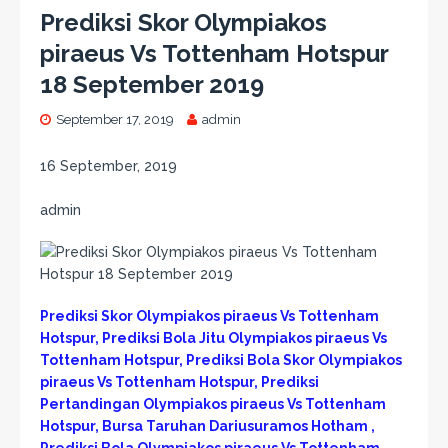
Prediksi Skor Olympiakos
piraeus Vs Tottenham Hotspur
18 September 2019
September 17, 2019
admin
16 September, 2019
admin
Prediksi Skor Olympiakos piraeus Vs Tottenham
Hotspur, Prediksi Bola Jitu Olympiakos piraeus Vs
Tottenham Hotspur, Prediksi Bola Skor Olympiakos
piraeus Vs Tottenham Hotspur, Prediksi
Pertandingan Olympiakos piraeus Vs Tottenham
Hotspur, Bursa Taruhan Dariusuramos Hotham ,
Prediksi Bola Olympiakos piraeus Vs Tottenham