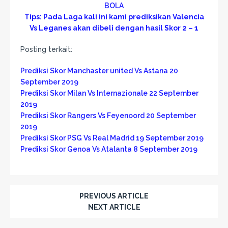
BOLA
Tips: Pada Laga kali ini kami prediksikan Valencia
Vs Leganes akan dibeli dengan hasil Skor 2 – 1
Posting terkait:
Prediksi Skor Manchaster united Vs Astana 20
September 2019
Prediksi Skor Milan Vs Internazionale 22 September
2019
Prediksi Skor Rangers Vs Feyenoord 20 September
2019
Prediksi Skor PSG Vs Real Madrid 19 September 2019
Prediksi Skor Genoa Vs Atalanta 8 September 2019
PREVIOUS ARTICLE
NEXT ARTICLE