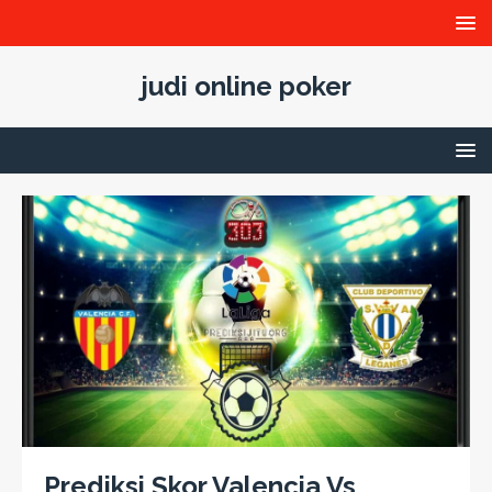
judi online poker
Prediksi Skor Valencia Vs