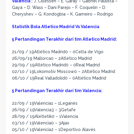
Valencia
:
J. Cillessen – E. Garay – Gabriel Paulista –
Gayá – D. Wass – Dani Parejo – F. Coquelin – D.
Cheryshev – G. Kondogbia – K. Gameiro – Rodrigo
Statistik Bola Atletico Madrid Vs Valencia
5 Pertandingan Terakhir dari tim Atletico Madrid:
21/09 / 19Atlético Madrid0 – 0Celta de Vigo
26/09/19 Mallorca0 – 2Atlético Madrid
29/09 / 19Atlético Madrid0 – 0Real Madrid
02/10 / 19Lokomotiv Moscow0 – 2Atlético Madrid
06/10 / 19Real Valladolid0 – 0Atlético Madrid
5 Pertandingan Terakhir dari tim Valencia:
22/09 / 19Valencia1 – 1Leganés
26/09 / 19Valencia3 – 3Getafe
28/09 / 19Aletletik0 – 1Valencia
03/10 / 19Valencia0 – 3Ajax
05/10 / 19Valencia2 – 1Deportivo Alavés