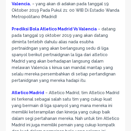
Valencia.
– yang akan di adakan pada tanggal 19
Oktober 2019 Pada Pukul 21: 00 WIB Di Estadio Wanda
Metropolitano (Madrid)
Prediksi Bola Atletico Madrid Vs Valencia
– datang
pada tanggal 19 oktober 2019 yang akan datang
diminta terlebih dahulu alias nada esubha
pertnaidngan yang akan berlangsung sedu di liga
spanyol berikut pertnaidgnan la liga dari atletico
Madrid yang akan berhadapan langsung dalam
melawan Valencia s kinua san mandal mantap yang
selalu mereka persembahkan di setiap pertandignan
pertanidgnan yang mereka hadapi itu.
Atletico Madrid
– Atletico Madrid, tim Atletico Madrid
ini terkenal sebagai salah satu tim yang cukup kuat
yang bermain di liga spanyol yang mana mereka ini
memiliki keterampilan dan kinerja yang cukup baik
dalam segi pertahanan mereka. Nah untuk tim Atletico
Madrid ini juga memiliki pemain yang cukup kompatk