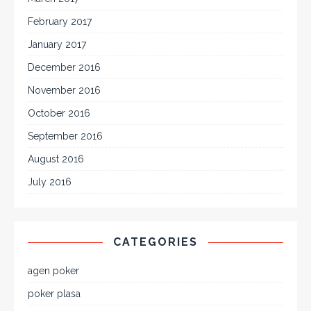
February 2017
January 2017
December 2016
November 2016
October 2016
September 2016
August 2016
July 2016
CATEGORIES
agen poker
poker plasa