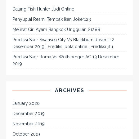
Dalang Fish Hunter Judi Online
Penyuplai Resmi Tembak Ikan Joker123
Melihat Ciri Ayam Bangkok Unggulan S1288
Prediksi Skor Swansea City Vs Blackburn Rovers 12
Desember 2019 | Prediksi bola online | Prediksi jitu
Prediksi Skor Roma Vs Wolfsberger AC 13 Desember
2019
ARCHIVES
January 2020
December 2019
November 2019
October 2019