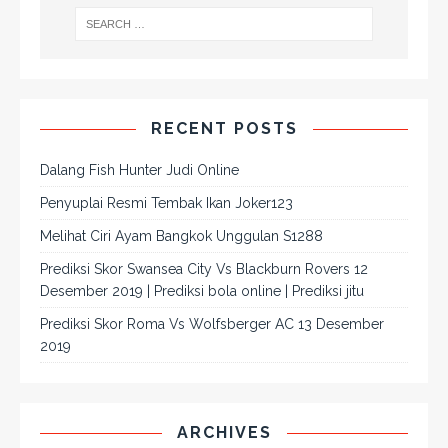
RECENT POSTS
Dalang Fish Hunter Judi Online
Penyuplai Resmi Tembak Ikan Joker123
Melihat Ciri Ayam Bangkok Unggulan S1288
Prediksi Skor Swansea City Vs Blackburn Rovers 12
Desember 2019 | Prediksi bola online | Prediksi jitu
Prediksi Skor Roma Vs Wolfsberger AC 13 Desember
2019
ARCHIVES