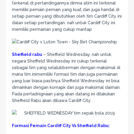
terkenal di pertandingannya dimna atim ini terkenal
memiliki pemain pemain yang kuat dan juga handal di
setiap pemain yang dibutuhkan oleh tim Cardiff City ini
dalan setiap pertandingan. nah untuk Cardiff City ini
memiliki permainan yang cukup mantap
Sheffield rabu
– Sheffield Wednesday, nah untuk
negara Sheffield Wednesday ini cukup terkenal
sebagai tim yang selalubbermain dengan maksimal di
mana tim inimemiliki formasi tim dan juga permainan
yang luar biasa pastinya Sheffield Wednesday ini bisa
dimainkan dengan komapk dan juga maksimal daiman.
Pada pertadnignaan yang akan datang ini dilakukan
Sheffield Rabu akan dibawa Cardiff City.
Formasi Pemain Cardiff City Vs Sheffield Rabu: