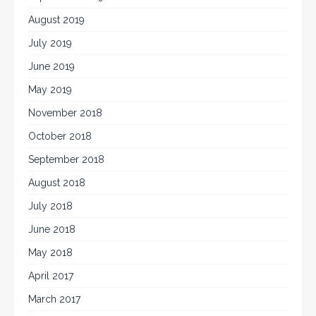
August 2019
July 2019
June 2019
May 2019
November 2018
October 2018
September 2018
August 2018
July 2018
June 2018
May 2018
April 2017
March 2017