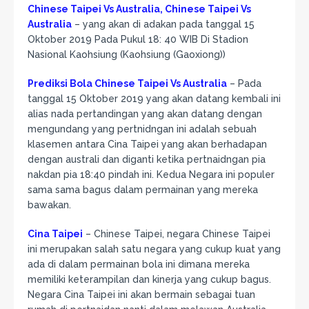
Chinese Taipei Vs Australia, Chinese Taipei Vs
Australia
– yang akan di adakan pada tanggal 15
Oktober 2019 Pada Pukul 18: 40 WIB Di Stadion
Nasional Kaohsiung (Kaohsiung (Gaoxiong))
Prediksi Bola Chinese Taipei Vs Australia
– Pada
tanggal 15 Oktober 2019 yang akan datang kembali ini
alias nada pertandingan yang akan datang dengan
mengundang yang pertnidngan ini adalah sebuah
klasemen antara Cina Taipei yang akan berhadapan
dengan australi dan diganti ketika pertnaidngan pia
nakdan pia 18:40 pindah ini. Kedua Negara ini populer
sama sama bagus dalam permainan yang mereka
bawakan.
Cina Taipei
– Chinese Taipei, negara Chinese Taipei
ini merupakan salah satu negara yang cukup kuat yang
ada di dalam permainan bola ini dimana mereka
memiliki keterampilan dan kinerja yang cukup bagus.
Negara Cina Taipei ini akan bermain sebagai tuan