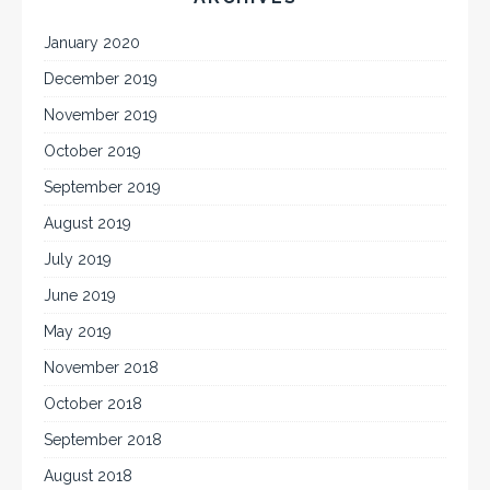
January 2020
December 2019
November 2019
October 2019
September 2019
August 2019
July 2019
June 2019
May 2019
November 2018
October 2018
September 2018
August 2018