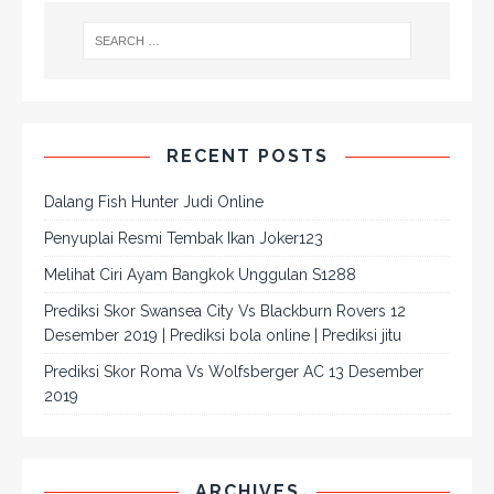
RECENT POSTS
Dalang Fish Hunter Judi Online
Penyuplai Resmi Tembak Ikan Joker123
Melihat Ciri Ayam Bangkok Unggulan S1288
Prediksi Skor Swansea City Vs Blackburn Rovers 12
Desember 2019 | Prediksi bola online | Prediksi jitu
Prediksi Skor Roma Vs Wolfsberger AC 13 Desember
2019
ARCHIVES