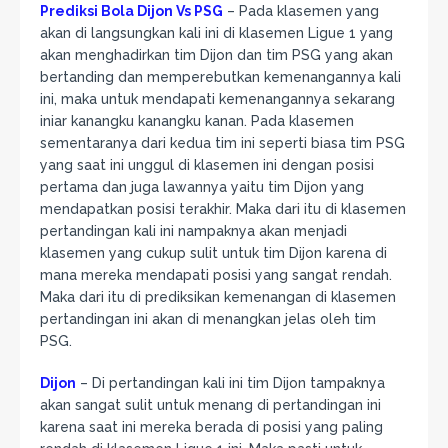
Prediksi Bola Dijon Vs PSG
– Pada klasemen yang
akan di langsungkan kali ini di klasemen Ligue 1 yang
akan menghadirkan tim Dijon dan tim PSG yang akan
bertanding dan memperebutkan kemenangannya kali
ini, maka untuk mendapati kemenangannya sekarang
iniar kanangku kanangku kanan. Pada klasemen
sementaranya dari kedua tim ini seperti biasa tim PSG
yang saat ini unggul di klasemen ini dengan posisi
pertama dan juga lawannya yaitu tim Dijon yang
mendapatkan posisi terakhir. Maka dari itu di klasemen
pertandingan kali ini nampaknya akan menjadi
klasemen yang cukup sulit untuk tim Dijon karena di
mana mereka mendapati posisi yang sangat rendah.
Maka dari itu di prediksikan kemenangan di klasemen
pertandingan ini akan di menangkan jelas oleh tim
PSG.
Dijon
– Di pertandingan kali ini tim Dijon tampaknya
akan sangat sulit untuk menang di pertandingan ini
karena saat ini mereka berada di posisi yang paling