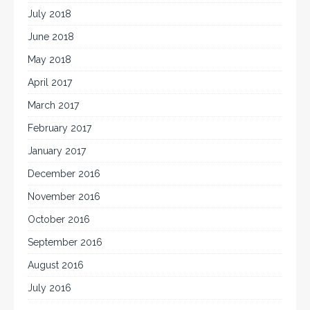
July 2018
June 2018
May 2018
April 2017
March 2017
February 2017
January 2017
December 2016
November 2016
October 2016
September 2016
August 2016
July 2016