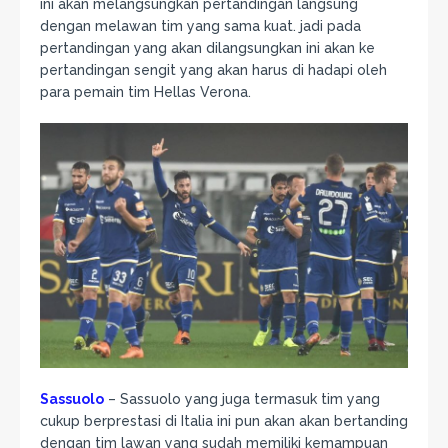
ini akan melangsungkan pertandingan langsung
dengan melawan tim yang sama kuat. jadi pada
pertandingan yang akan dilangsungkan ini akan ke
pertandingan sengit yang akan harus di hadapi oleh
para pemain tim Hellas Verona.
Sassuolo
– Sassuolo yang juga termasuk tim yang
cukup berprestasi di Italia ini pun akan akan bertanding
dengan tim lawan yang sudah memiliki kemampuan