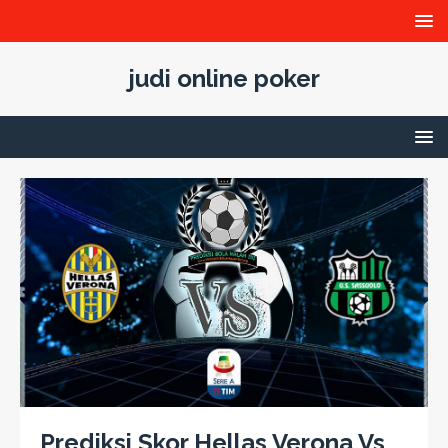
judi online poker
Prediksi Skor Hellas Verona Vs