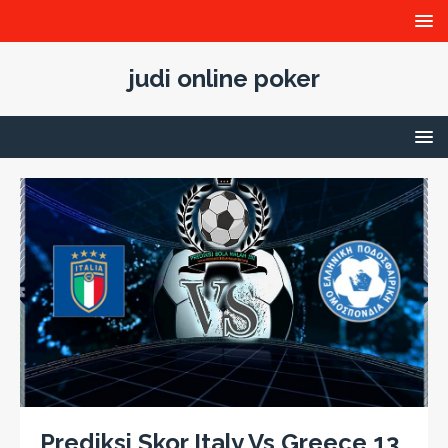
judi online poker
Prediksi Skor Italy Vs Greece 13