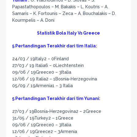
Yunani
:
O. Vlachodimos – D. Siovas – S.
Papastathopoulos – M. Bakakis – L. Koutris – A.
Samaris – K. Fortounis – Zeca – A. Bouchalakis – D.
Kourmpelis – A. Doni
Statistik Bola Italy Vs Greece
5 Pertandingan Terakhir dari tim Italia:
24/03 / 19Italy2 – 0Finland
27/03 / 19 Italia6 – 0Liechtenstein
09/06 / 19Greece0 – 3Italia
12/06 / 19 Italia2 – 1Bosnia-Herzegovina
05/09 / 19Armenia1 – 3 Italia
5 Pertandingan Terakhir dari tim Yunani:
27/03 / 19Bosnia-Herzegovina2 – 2Greece
31/05 / 19Turkey2 – 1Greece
09/06 / 19Greece0 – 3Italia
12/06 / 19Greece2 – 3Armenia