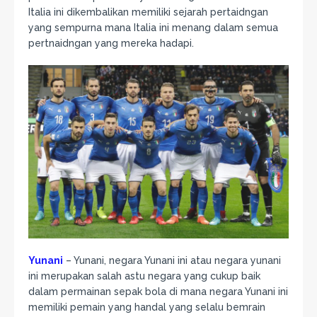
Italia ini dikembalikan memiliki sejarah pertaidngan
yang sempurna mana Italia ini menang dalam semua
pertnaidngan yang mereka hadapi.
Yunani
– Yunani, negara Yunani ini atau negara yunani
ini merupakan salah astu negara yang cukup baik
dalam permainan sepak bola di mana negara Yunani ini
memiliki pemain yang handal yang selalu bemrain