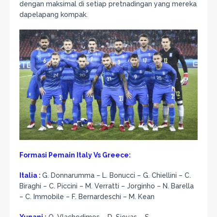
dengan maksimal di setiap pretnadingan yang mereka
dapelapang kompak.
Formasi Pemain Italy Vs Greece:
Italia
:
G. Donnarumma – L. Bonucci – G. Chiellini – C.
Biraghi – C. Piccini – M. Verratti – Jorginho – N. Barella
– C. Immobile – F. Bernardeschi – M. Kean