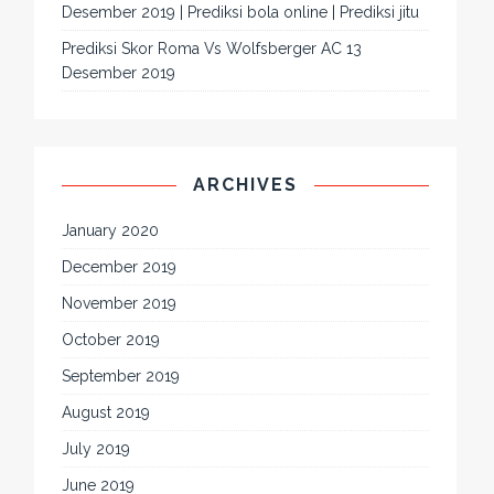
Desember 2019 | Prediksi bola online | Prediksi jitu
Prediksi Skor Roma Vs Wolfsberger AC 13
Desember 2019
ARCHIVES
January 2020
December 2019
November 2019
October 2019
September 2019
August 2019
July 2019
June 2019