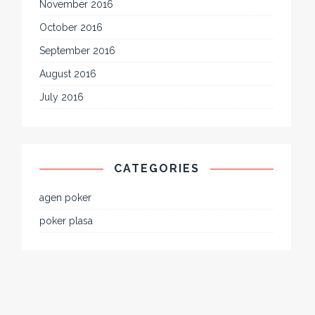
November 2016
October 2016
September 2016
August 2016
July 2016
CATEGORIES
agen poker
poker plasa