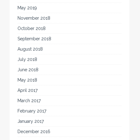
May 2019
November 2018
October 2018
September 2018
August 2018
July 2018
June 2018
May 2018
April 2017
March 2017
February 2017
January 2017
December 2016