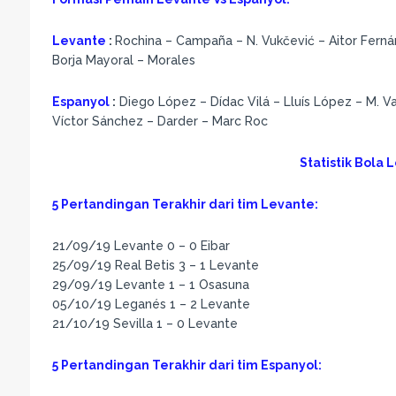
Levante
:
Rochina – Campaña – N. Vukčević – Aitor Ferná
Borja Mayoral – Morales
Espanyol
:
Diego López – Dídac Vilá – Lluís López – M. Va
Víctor Sánchez – Darder – Marc Roc
Statistik Bola 
5 Pertandingan Terakhir dari tim Levante:
21/09/19 Levante 0 – 0 Eibar
25/09/19 Real Betis 3 – 1 Levante
29/09/19 Levante 1 – 1 Osasuna
05/10/19 Leganés 1 – 2 Levante
21/10/19 Sevilla 1 – 0 Levante
5 Pertandingan Terakhir dari tim Espanyol: