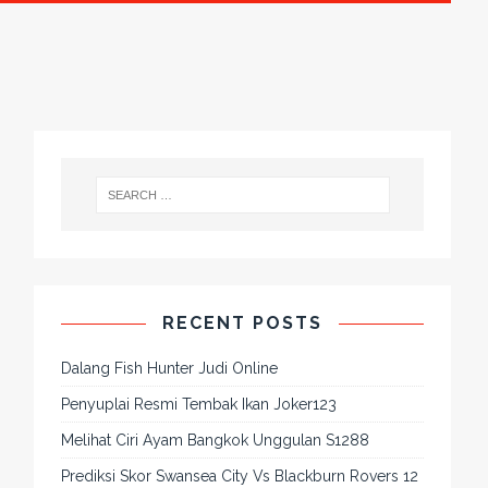
RECENT POSTS
Dalang Fish Hunter Judi Online
Penyuplai Resmi Tembak Ikan Joker123
Melihat Ciri Ayam Bangkok Unggulan S1288
Prediksi Skor Swansea City Vs Blackburn Rovers 12