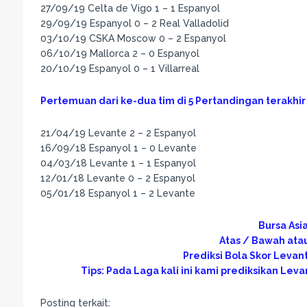
27/09/19 Celta de Vigo 1 – 1 Espanyol
29/09/19 Espanyol 0 – 2 Real Valladolid
03/10/19 CSKA Moscow 0 – 2 Espanyol
06/10/19 Mallorca 2 – 0 Espanyol
20/10/19 Espanyol 0 – 1 Villarreal
Pertemuan dari ke-dua tim di 5 Pertandingan terakhir
21/04/19 Levante 2 – 2 Espanyol
16/09/18 Espanyol 1 – 0 Levante
04/03/18 Levante 1 – 1 Espanyol
12/01/18 Levante 0 – 2 Espanyol
05/01/18 Espanyol 1 – 2 Levante
Bursa Asi
Atas / Bawah atau
Prediksi Bola Skor Levan
Tips: Pada Laga kali ini kami prediksikan Leva
Posting terkait: