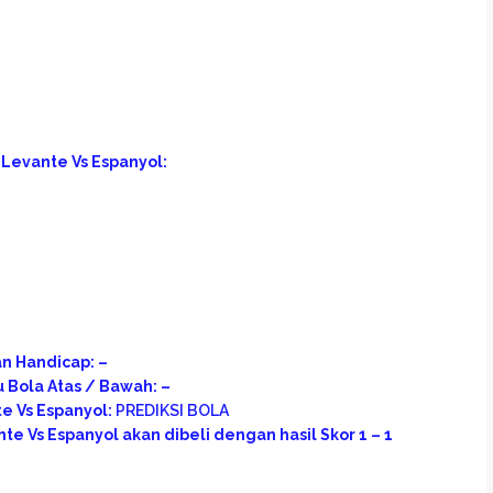
 Levante Vs Espanyol:
an Handicap: –
 Bola Atas / Bawah: –
te Vs Espanyol:
PREDIKSI BOLA
nte Vs Espanyol akan dibeli dengan hasil Skor 1 – 1