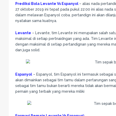
Prediksi Bola Levante Vs Espanyol
– alias nada pertand
27 oktober 2019 ini tepat pada pukul 22:00 ini alias nad
dalam melawan Espanyol coba. pertandign ini akan dilanju
nyatakan sama kuatnya.
Levante
– Levante, tim Levante ini merupakan salah sat
maksimal di setiap pertnaidngan yang ada. Tim Levante i
dengan maksimal di setiap pertandignan yang mereka mak
dan juga solid.
Espanyol
– Espanyol, tim Espanyol ini termasuk sebagai s
akan dimainkan sebagai tim tamu dalam pertarungan sang
sebagai tim tamu bukan berarti mereka tidak akan bermai
pemain yang terbaik yang mereka miliki
Formasi Pemain Levante Vs Espanyol: