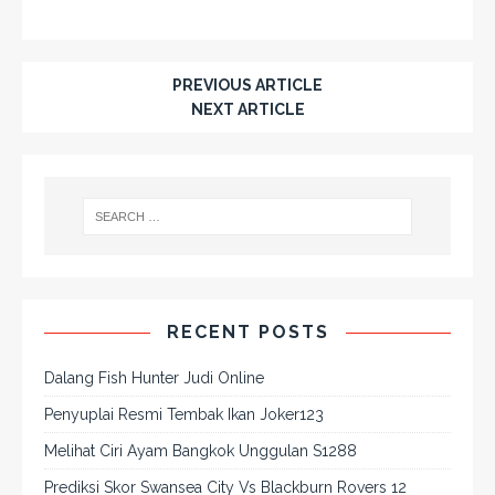
PREVIOUS ARTICLE
NEXT ARTICLE
RECENT POSTS
Dalang Fish Hunter Judi Online
Penyuplai Resmi Tembak Ikan Joker123
Melihat Ciri Ayam Bangkok Unggulan S1288
Prediksi Skor Swansea City Vs Blackburn Rovers 12