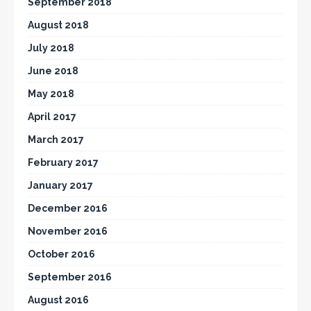
September 2018
August 2018
July 2018
June 2018
May 2018
April 2017
March 2017
February 2017
January 2017
December 2016
November 2016
October 2016
September 2016
August 2016