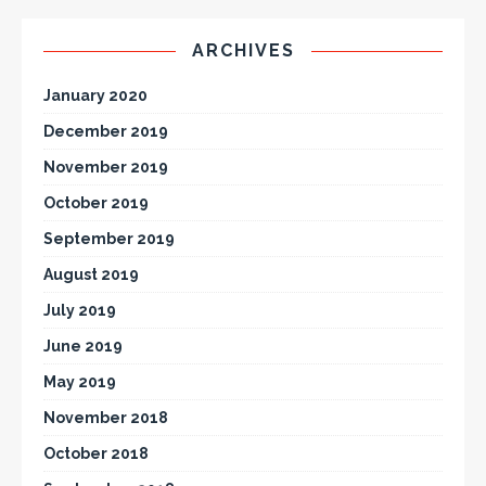
ARCHIVES
January 2020
December 2019
November 2019
October 2019
September 2019
August 2019
July 2019
June 2019
May 2019
November 2018
October 2018