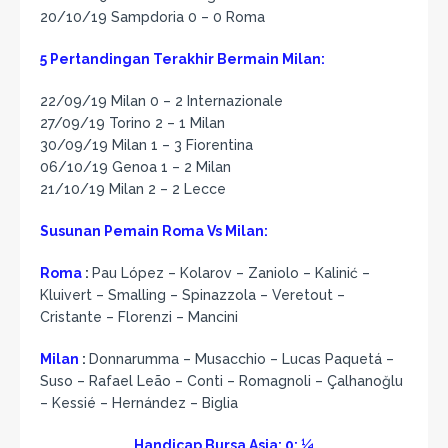
20/10/19 Sampdoria 0 – 0 Roma
5 Pertandingan Terakhir Bermain Milan:
22/09/19 Milan 0 – 2 Internazionale
27/09/19 Torino 2 – 1 Milan
30/09/19 Milan 1 – 3 Fiorentina
06/10/19 Genoa 1 – 2 Milan
21/10/19 Milan 2 – 2 Lecce
Susunan Pemain Roma Vs Milan:
Roma
:
Pau López – Kolarov – Zaniolo – Kalinić –
Kluivert – Smalling – Spinazzola – Veretout –
Cristante – Florenzi – Mancini
Milan
:
Donnarumma – Musacchio – Lucas Paquetá –
Suso – Rafael Leão – Conti – Romagnoli – Çalhanoğlu
– Kessié – Hernández – Biglia
Handicap Bursa Asia: 0: ¼