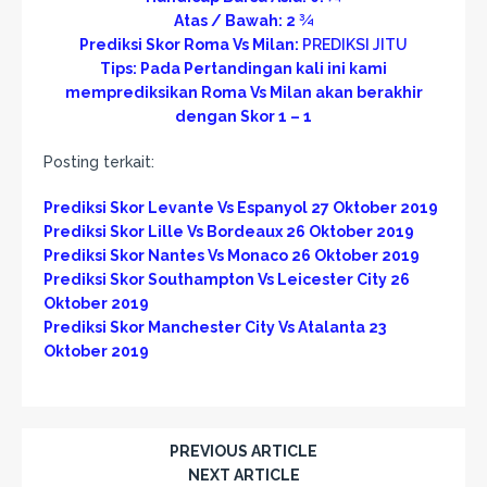
Atas / Bawah: 2 ¾
Prediksi Skor Rom
a Vs Milan:
PREDIKSI JITU
Tips: Pada Pertandingan kali ini kami
memprediksikan Roma Vs Milan akan berakhir
dengan Skor 1 – 1
Posting terkait:
Prediksi Skor Levante Vs Espanyol 27 Oktober 2019
Prediksi Skor Lille Vs Bordeaux 26 Oktober 2019
Prediksi Skor Nantes Vs Monaco 26 Oktober 2019
Prediksi Skor Southampton Vs Leicester City 26
Oktober 2019
Prediksi Skor Manchester City Vs Atalanta 23
Oktober 2019
PREVIOUS ARTICLE
NEXT ARTICLE