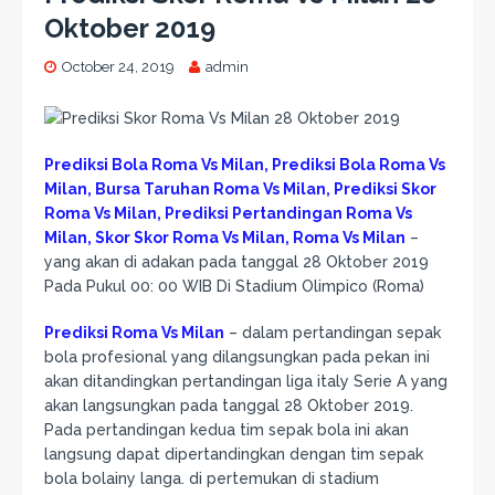
Oktober 2019
October 24, 2019
admin
Prediksi Bola Roma Vs Milan, Prediksi Bola Roma Vs
Milan, Bursa Taruhan Roma Vs Milan, Prediksi Skor
Roma Vs Milan, Prediksi Pertandingan Roma Vs
Milan, Skor Skor Roma Vs Milan, Roma Vs Milan
–
yang akan di adakan pada tanggal 28 Oktober 2019
Pada Pukul 00: 00 WIB Di Stadium Olimpico (Roma)
Prediksi Roma Vs Milan
– dalam pertandingan sepak
bola profesional yang dilangsungkan pada pekan ini
akan ditandingkan pertandingan liga italy Serie A yang
akan langsungkan pada tanggal 28 Oktober 2019.
Pada pertandingan kedua tim sepak bola ini akan
langsung dapat dipertandingkan dengan tim sepak
bola bolainy langa. di pertemukan di stadium