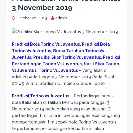
3 November 2019
October 28, 2019
admin
Prediksi Bola Torino Vs Juventus, Prediksi Bola
Torino Vs Juventus, Bursa Taruhan Torino Vs
Juventus, Prediksi Skor Torino Vs Juventus, Prediksi
Pertandingan Torino Vs Juventus, Hasil Skor Torino
Vs Juventus, Torino Vs Juventus
– yang akan di
adakan pada tanggal 3 November 2019 Pada Pukul
02: 45 WIB Di Stadium Olimpico Grande Torino.
Prediksi Torino Vs Juventus
– Pertandingan sepak
bola Italia akan di talikan kembali pada tanggal 3
November 2019 pada pekan yang akan datang. Di
pertandingan tim Italia ini pertandingan akan langsung
mempertemukan tim sepak bola Torino Vs Juventus.
Di pertemuan pertandingan kedua tim ini akan