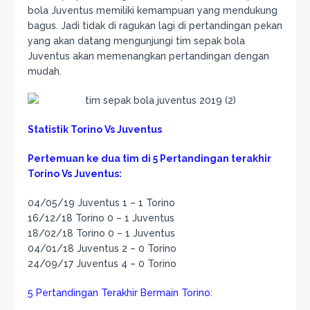
bola Juventus memiliki kemampuan yang mendukung
bagus. Jadi tidak di ragukan lagi di pertandingan pekan
yang akan datang mengunjungi tim sepak bola
Juventus akan memenangkan pertandingan dengan
mudah.
Statistik Torino Vs Juventus
Pertemuan ke dua tim di 5 Pertandingan terakhir
Torino Vs Juventus:
04/05/19 Juventus 1 – 1 Torino
16/12/18 Torino 0 – 1 Juventus
18/02/18 Torino 0 – 1 Juventus
04/01/18 Juventus 2 – 0 Torino
24/09/17 Juventus 4 – 0 Torino
5 Pertandingan Terakhir Bermain Torino: