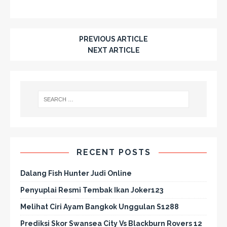
PREVIOUS ARTICLE
NEXT ARTICLE
RECENT POSTS
Dalang Fish Hunter Judi Online
Penyuplai Resmi Tembak Ikan Joker123
Melihat Ciri Ayam Bangkok Unggulan S1288
Prediksi Skor Swansea City Vs Blackburn Rovers 12