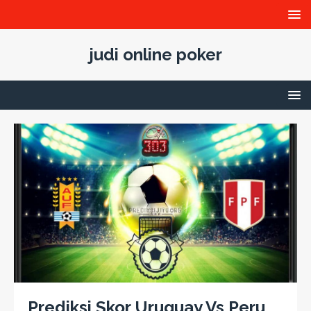
judi online poker
Prediksi Skor Uruguay Vs Peru