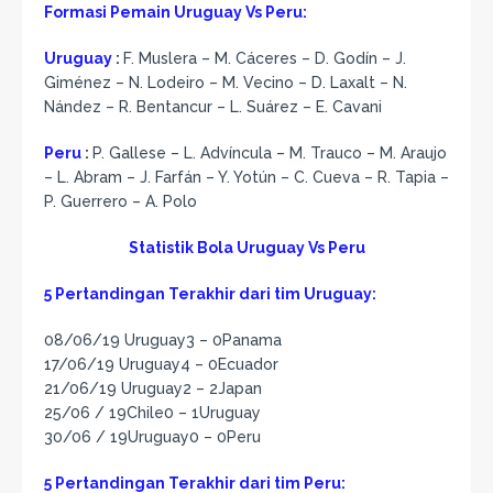
Formasi Pemain Uruguay Vs Peru:
Uruguay
:
F. Muslera – M. Cáceres – D. Godín – J.
Giménez – N. Lodeiro – M. Vecino – D. Laxalt – N.
Nández – R. Bentancur – L. Suárez – E. Cavani
Peru
:
P. Gallese – L. Advíncula – M. Trauco – M. Araujo
– L. Abram – J. Farfán – Y. Yotún – C. Cueva – R. Tapia –
P. Guerrero – A. Polo
Statistik Bola Uruguay Vs Peru
5 Pertandingan Terakhir dari tim Uruguay:
08/06/19 Uruguay3 – 0Panama
17/06/19 Uruguay4 – 0Ecuador
21/06/19 Uruguay2 – 2Japan
25/06 / 19Chile0 – 1Uruguay
30/06 / 19Uruguay0 – 0Peru
5 Pertandingan Terakhir dari tim Peru: