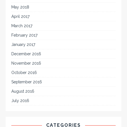
May 2018
April 2017
March 2017
February 2017
January 2017
December 2016
November 2016
October 2016
September 2016
August 2016
July 2016
CATEGORIES