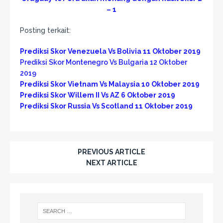
– 1
Posting terkait:
Prediksi Skor Venezuela Vs Bolivia 11 Oktober 2019
Prediksi Skor Montenegro Vs Bulgaria 12 Oktober
2019
Prediksi Skor Vietnam Vs Malaysia 10 Oktober 2019
Prediksi Skor Willem II Vs AZ 6 Oktober 2019
Prediksi Skor Russia Vs Scotland 11 Oktober 2019
PREVIOUS ARTICLE
NEXT ARTICLE