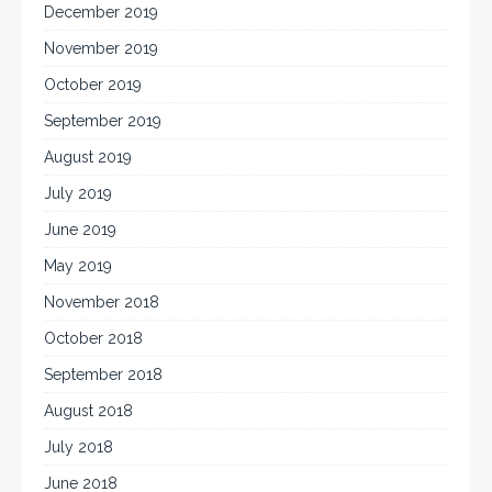
December 2019
November 2019
October 2019
September 2019
August 2019
July 2019
June 2019
May 2019
November 2018
October 2018
September 2018
August 2018
July 2018
June 2018