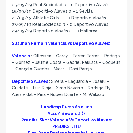
05/09/19 Real Sociedad 0 – 0 Deportivo Alavés
15/09/19 Deportivo Alavés 0 – 1 Sevilla
22/09/19 Athletic Club 2 – 0 Deportivo Alavés
27/09/19 Real Sociedad 3 – 0 Deportivo Alavés
29/09/19 Deportivo Alavés 2 – 0 Mallorca
Susunan Pemain Valencia Vs Deportivo Alaves:
Valencia
:
Cillessen – Garay – Ferrán Torres – Rodrigo
– Gómez – Jaume Costa – Gabriel Paulista – Coquelin
– Gonçalo Guedes – Wass – Dani Parejo
Deportivo Alaves
:
Sivera – Laguardia – Joselu –
Guidetti – Luis Rioja – Ximo Navarro – Rodrigo Ely –
Aleix Vidal – Pina – Rubén Duarte – M. Wakaso
Handicap Bursa Asia: 0: 1
Atas / Bawah: 2 ¼
Prediksi Skor Valencia Vs Deportivo Alaves:
PREDIKSI JITU
Tips: Pada Pertandingan kali ini kami