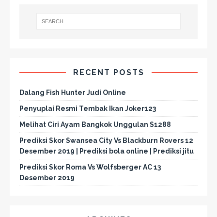
RECENT POSTS
Dalang Fish Hunter Judi Online
Penyuplai Resmi Tembak Ikan Joker123
Melihat Ciri Ayam Bangkok Unggulan S1288
Prediksi Skor Swansea City Vs Blackburn Rovers 12
Desember 2019 | Prediksi bola online | Prediksi jitu
Prediksi Skor Roma Vs Wolfsberger AC 13
Desember 2019