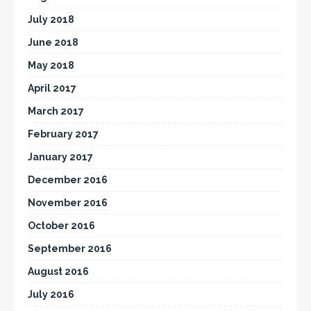
July 2018
June 2018
May 2018
April 2017
March 2017
February 2017
January 2017
December 2016
November 2016
October 2016
September 2016
August 2016
July 2016