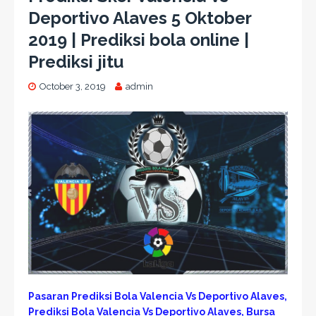
Deportivo Alaves 5 Oktober
2019 | Prediksi bola online |
Prediksi jitu
October 3, 2019
admin
Pasaran Prediksi Bola Valencia Vs Deportivo Alaves,
Prediksi Bola Valencia Vs Deportivo Alaves, Bursa