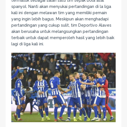
termasuk sebagai salah satu tim sepak bola asal
spanyol. Nanti akan menyukai pertandingan di la liga
kali ini dengan melawan tim yang memiliki pemain
yang ingin lebih bagus. Meskipun akan menghadapi
pertandingan yang cukup sulit, tim Deportivo Alaves
akan berusaha untuk melangsungkan pertandingan
terbaik untuk dapat memperoleh hasil yang lebih baik
lagi di liga kali ini.