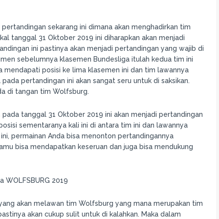
 pertandingan sekarang ini dimana akan menghadirkan tim
al tanggal 31 Oktober 2019 ini diharapkan akan menjadi
ndingan ini pastinya akan menjadi pertandingan yang wajib di
emen sebelumnya klasemen Bundesliga itulah kedua tim ini
mendapati posisi ke lima klasemen ini dan tim lawannya
pada pertandingan ini akan sangat seru untuk di saksikan.
 di tangan tim Wolfsburg.
 pada tanggal 31 Oktober 2019 ini akan menjadi pertandingan
osisi sementaranya kali ini di antara tim ini dan lawannya
n ini, permainan Anda bisa menonton pertandingannya
 kamu bisa mendapatkan keseruan dan juga bisa mendukung
g yang akan melawan tim Wolfsburg yang mana merupakan tim
stinya akan cukup sulit untuk di kalahkan. Maka dalam