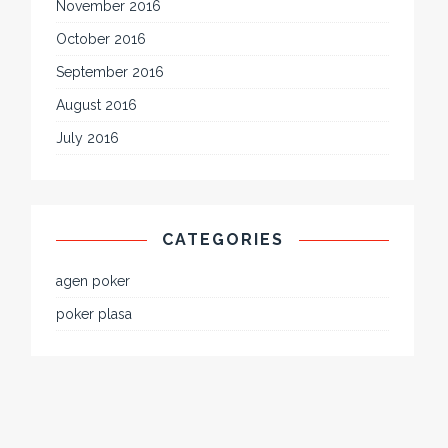
November 2016
October 2016
September 2016
August 2016
July 2016
CATEGORIES
agen poker
poker plasa