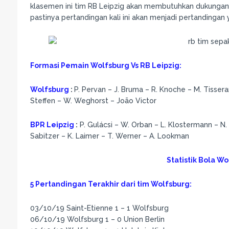
klasemen ini tim RB Leipzig akan membutuhkan dukungan 
pastinya pertandingan kali ini akan menjadi pertandingan 
Formasi Pemain Wolfsburg Vs RB Leipzig:
Wolfsburg
:
P. Pervan – J. Bruma – R. Knoche – M. Tissera
Steffen – W. Weghorst – João Victor
BPR Leipzig
:
P. Gulácsi – W. Orban – L. Klostermann – N.
Sabitzer – K. Laimer – T. Werner – A. Lookman
Statistik Bola Wo
5 Pertandingan Terakhir dari tim Wolfsburg:
03/10/19 Saint-Etienne 1 – 1 Wolfsburg
06/10/19 Wolfsburg 1 – 0 Union Berlin