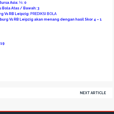
ursa Asia: ¼: 0
 Bola Atas / Bawah: 3
rg Vs RB Leipzig:
PREDIKSI BOLA
burg Vs RB Leipzig akan menang dengan hasil Skor 4 – 1
019
NEXT ARTICLE