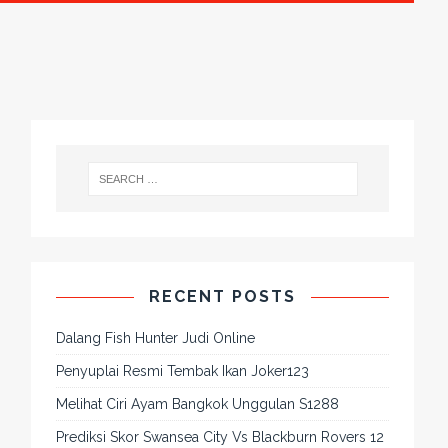
RECENT POSTS
Dalang Fish Hunter Judi Online
Penyuplai Resmi Tembak Ikan Joker123
Melihat Ciri Ayam Bangkok Unggulan S1288
Prediksi Skor Swansea City Vs Blackburn Rovers 12