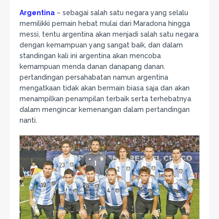
Argentina
– sebagai salah satu negara yang selalu
memilikki pemain hebat mulai dari Maradona hingga
messi, tentu argentina akan menjadi salah satu negara
dengan kemampuan yang sangat baik, dan dalam
standingan kali ini argentina akan mencoba
kemampuan menda danan danapang danan.
pertandingan persahabatan namun argentina
mengatkaan tidak akan bermain biasa saja dan akan
menampilkan penampilan terbaik serta terhebatnya
dalam mengincar kemenangan dalam pertandingan
nanti.