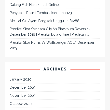
Dalang Fish Hunter Judi Online
Penyuplai Resmi Tembak Ikan Joker123
Melihat Ciri Ayam Bangkok Unggulan S1288
Prediksi Skor Swansea City Vs Blackburn Rovers 12
Desember 2019 | Prediksi bola online | Prediksi jitu
Prediksi Skor Roma Vs Wolfsberger AC 13 Desember
2019
ARCHIVES
January 2020
December 2019
November 2019
October 2019