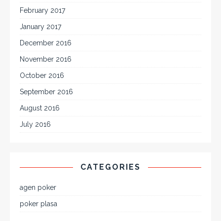
February 2017
January 2017
December 2016
November 2016
October 2016
September 2016
August 2016
July 2016
CATEGORIES
agen poker
poker plasa