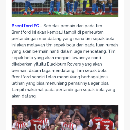
Brentford FC
– Sebelas pemain dari pada tim
Brentford ini akan kembali tampil di perhelatan
pertandingan mendatang yang mana tim sepak bola
ini akan melawan tim sepak bola dari pada tuan rumah
yang akan bermain nanti dalam laga mendatang. Tim
sepak bola yang akan menjadi lawannya nanti
dikabarkan yituitu Blackburn Rovers yang akan
bermain dalam laga mendatang. Tim sepak bola
Brentford sendiri telah mendukung berbagai jenis
latihan yang bisa menunjang pemainnya agar bisa
tampil maksimal pada pertandingan sepak bola yang
akan datang,