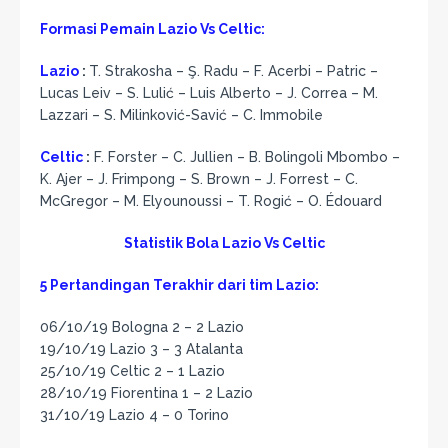
Formasi Pemain Lazio Vs Celtic:
Lazio
:
T. Strakosha – Ş. Radu – F. Acerbi – Patric –
Lucas Leiv – S. Lulić – Luis Alberto – J. Correa – M.
Lazzari – S. Milinković-Savić – C. Immobile
Celtic
:
F. Forster – C. Jullien – B. Bolingoli Mbombo –
K. Ajer – J. Frimpong – S. Brown – J. Forrest – C.
McGregor – M. Elyounoussi – T. Rogić – O. Édouard
Statistik Bola Lazio Vs Celtic
5 Pertandingan Terakhir dari tim Lazio:
06/10/19 Bologna 2 – 2 Lazio
19/10/19 Lazio 3 – 3 Atalanta
25/10/19 Celtic 2 – 1 Lazio
28/10/19 Fiorentina 1 – 2 Lazio
31/10/19 Lazio 4 – 0 Torino