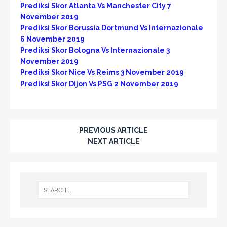
Prediksi Skor Atlanta Vs Manchester City 7
November 2019
Prediksi Skor Borussia Dortmund Vs Internazionale
6 November 2019
Prediksi Skor Bologna Vs Internazionale 3
November 2019
Prediksi Skor Nice Vs Reims 3 November 2019
Prediksi Skor Dijon Vs PSG 2 November 2019
PREVIOUS ARTICLE
NEXT ARTICLE