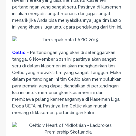
lawan mereka yang bisa membantu klasemen
pertandingan yang sangat seru. Pastinya di klasemen
ini akan menjadi sangat menarik dan juga sangat
menarik jika Anda bisa menyaksikannya juga tim Lazio
ini yang khusus juga untuk para pendukung dari tim ini.
Celtic
– Pertandingan yang akan di selenggarakan
tanggal 8 November 2019 ini pastinya akan sangat
seru di dalam klasemen ini akan menghadirkan tim
Celtic yang mewakili tim yang sangat Tangguh. Maka
dalam pertandingan ini tim Celtic akan membutuhkan
para pemain yang dapat diandalkan di pertandingan
kali ini untuk memenangkan klasemen ini dan
membawa pulang kemenangannya di klasemen Liga
Eropa UEFA ini. Pastinya tim Celtic akan mudah
menang di klasemen pertandingan kali ini.