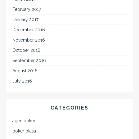
February 2017
January 2017
December 2016
November 2016
October 2016
September 2016
August 2016
July 2016
CATEGORIES
agen poker
poker plasa