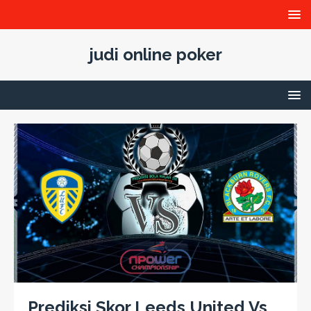
judi online poker
Prediksi Skor Leeds United Vs