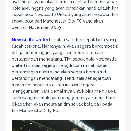
asal Inggris yang akan bermain nanti adalah tim sepak
bola asal Inggris yang akan dimainkan nanti adalah tim
sepak bola Newcastle United yang akan melawan tim
sepak bola dari Manchester City FC yang akan
bermain November 2019.
Newcastle United
– salah satu tim sepak bola yang
sudah terkenal Namanya ini akan segera berkompetisi
di liga primer Inggris yang akan bermain dalam
pertandingan mendatang. Tim sepak bola Newcastle
United ini akan segera menajdi tuan rumah dalam
pertandingan nanti yang akan segera bermain di
pertandingan mendatang. Tentu saja sebagai tuan
rumah tim sepak bola satu ini akan segera
menggunakan para pemainnya untuk bisa membawa
kemenangan untuk para penggemarnya karena tim ini
dikabarkan akan melawan tim sepak bola dari pada
tim Manchester City FC.