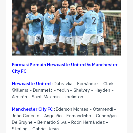
Formasi Pemain Newcastle United Vs Manchester
City FC:
Newcastle United
:
Dúbravka – Fernández – Clark –
Willems – Dummett – Yedlin – Shelvey – Hayden –
Almirón – Saint-Maximin – Joelinton
Manchester City FC
:
Ederson Moraes – Otamendi –
João Cancelo – Angeliño – Fernandinho – Gündoğan –
De Bruyne – Bernardo Silva – Rodri Hernández –
Sterling – Gabriel Jesus