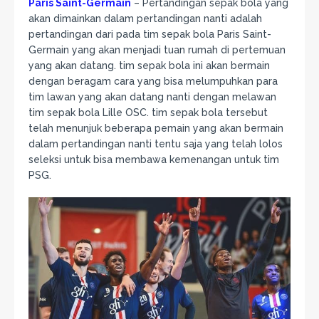
Paris Saint-Germain
– Pertandingan sepak bola yang
akan dimainkan dalam pertandingan nanti adalah
pertandingan dari pada tim sepak bola Paris Saint-
Germain yang akan menjadi tuan rumah di pertemuan
yang akan datang. tim sepak bola ini akan bermain
dengan beragam cara yang bisa melumpuhkan para
tim lawan yang akan datang nanti dengan melawan
tim sepak bola Lille OSC. tim sepak bola tersebut
telah menunjuk beberapa pemain yang akan bermain
dalam pertandingan nanti tentu saja yang telah lolos
seleksi untuk bisa membawa kemenangan untuk tim
PSG.