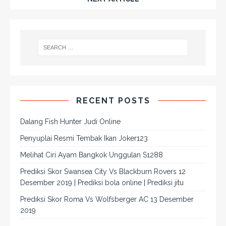
RECENT POSTS
Dalang Fish Hunter Judi Online
Penyuplai Resmi Tembak Ikan Joker123
Melihat Ciri Ayam Bangkok Unggulan S1288
Prediksi Skor Swansea City Vs Blackburn Rovers 12
Desember 2019 | Prediksi bola online | Prediksi jitu
Prediksi Skor Roma Vs Wolfsberger AC 13 Desember
2019