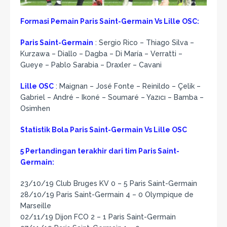
Formasi Pemain Paris Saint-Germain Vs Lille OSC:
Paris Saint-Germain
: Sergio Rico – Thiago Silva –
Kurzawa – Diallo – Dagba – Di María – Verratti –
Gueye – Pablo Sarabia – Draxler – Cavani
Lille OSC
: Maignan – José Fonte – Reinildo – Çelik –
Gabriel – André – Ikoné – Soumaré – Yazıcı – Bamba –
Osimhen
Statistik Bola Paris Saint-Germain Vs Lille OSC
5 Pertandingan terakhir dari tim Paris Saint-
Germain:
23/10/19 Club Bruges KV 0 – 5 Paris Saint-Germain
28/10/19 Paris Saint-Germain 4 – 0 Olympique de
Marseille
02/11/19 Dijon FCO 2 – 1 Paris Saint-Germain