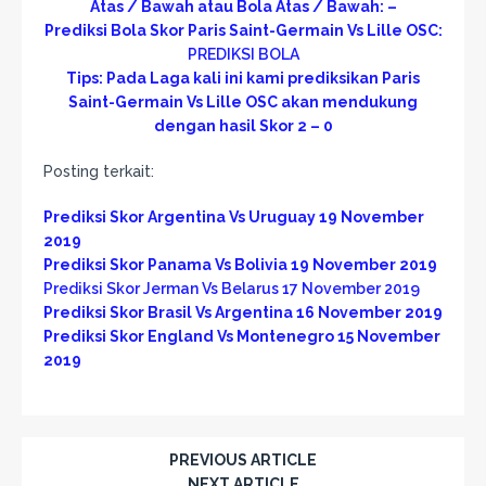
Atas / Bawah atau Bola Atas / Bawah: –
Prediksi Bola Skor Paris Saint-Germain Vs Lille OSC:
PREDIKSI BOLA
Tips: Pada Laga kali ini kami prediksikan Paris
Saint-Germain Vs Lille OSC akan mendukung
dengan hasil Skor 2 – 0
Posting terkait:
Prediksi Skor Argentina Vs Uruguay 19 November
2019
Prediksi Skor Panama Vs Bolivia 19 November 2019
Prediksi Skor Jerman Vs Belarus 17 November 2019
Prediksi Skor Brasil Vs Argentina 16 November 2019
Prediksi Skor England Vs Montenegro 15 November
2019
PREVIOUS ARTICLE
NEXT ARTICLE