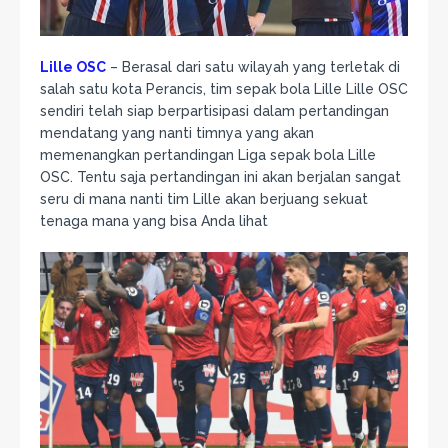
Lille OSC
– Berasal dari satu wilayah yang terletak di
salah satu kota Perancis, tim sepak bola Lille Lille OSC
sendiri telah siap berpartisipasi dalam pertandingan
mendatang yang nanti timnya yang akan
memenangkan pertandingan Liga sepak bola Lille
OSC. Tentu saja pertandingan ini akan berjalan sangat
seru di mana nanti tim Lille akan berjuang sekuat
tenaga mana yang bisa Anda lihat