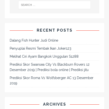
RECENT POSTS
Dalang Fish Hunter Judi Online
Penyuplai Resmi Tembak Ikan Joker123
Melihat Ciri Ayam Bangkok Unggulan S1288
Prediksi Skor Swansea City Vs Blackburn Rovers 12
Desember 2019 | Prediksi bola online | Prediksi jitu
Prediksi Skor Roma Vs Wolfsberger AC 13 Desember
2019
ARCHIVES