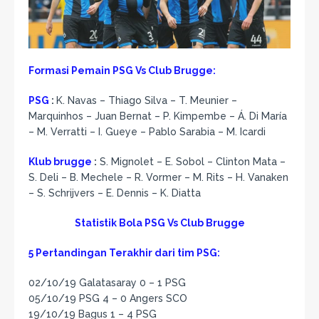
Formasi Pemain PSG Vs Club Brugge:
PSG
:
K. Navas – Thiago Silva – T. Meunier –
Marquinhos – Juan Bernat – P. Kimpembe – Á. Di María
– M. Verratti – I. Gueye – Pablo Sarabia – M. Icardi
Klub brugge
:
S. Mignolet – E. Sobol – Clinton Mata –
S. Deli – B. Mechele – R. Vormer – M. Rits – H. Vanaken
– S. Schrijvers – E. Dennis – K. Diatta
Statistik Bola PSG Vs Club Brugge
5 Pertandingan Terakhir dari tim PSG:
02/10/19 Galatasaray 0 – 1 PSG
05/10/19 PSG 4 – 0 Angers SCO
19/10/19 Bagus 1 – 4 PSG