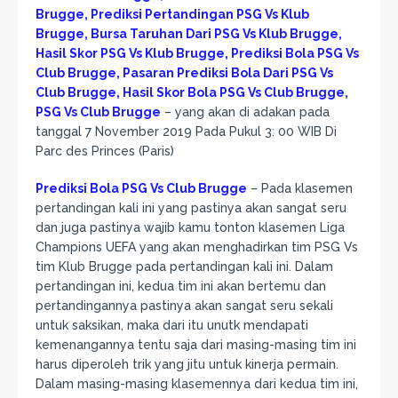
Brugge, Prediksi Pertandingan PSG Vs Klub
Brugge, Bursa Taruhan Dari PSG Vs Klub Brugge,
Hasil Skor PSG Vs Klub Brugge, Prediksi Bola PSG Vs
Club Brugge, Pasaran Prediksi Bola Dari PSG Vs
Club Brugge, Hasil Skor Bola PSG Vs Club Brugge,
PSG Vs Club Brugge
– yang akan di adakan pada
tanggal 7 November 2019 Pada Pukul 3: 00 WIB Di
Parc des Princes (Paris)
Prediksi Bola PSG Vs Club Brugge
– Pada klasemen
pertandingan kali ini yang pastinya akan sangat seru
dan juga pastinya wajib kamu tonton klasemen Liga
Champions UEFA yang akan menghadirkan tim PSG Vs
tim Klub Brugge pada pertandingan kali ini. Dalam
pertandingan ini, kedua tim ini akan bertemu dan
pertandingannya pastinya akan sangat seru sekali
untuk saksikan, maka dari itu unutk mendapati
kemenangannya tentu saja dari masing-masing tim ini
harus diperoleh trik yang jitu untuk kinerja permain.
Dalam masing-masing klasemennya dari kedua tim ini,