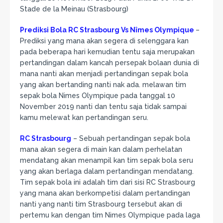
Stade de la Meinau (Strasbourg)
Prediksi Bola RC Strasbourg Vs Nîmes Olympique
–
Prediksi yang mana akan segera di selenggara kan
pada beberapa hari kemudian tentu saja merupakan
pertandingan dalam kancah persepak bolaan dunia di
mana nanti akan menjadi pertandingan sepak bola
yang akan bertanding nanti nak ada. melawan tim
sepak bola Nimes Olympique pada tanggal 10
November 2019 nanti dan tentu saja tidak sampai
kamu melewat kan pertandingan seru.
RC Strasbourg
– Sebuah pertandingan sepak bola
mana akan segera di main kan dalam perhelatan
mendatang akan menampil kan tim sepak bola seru
yang akan berlaga dalam pertandingan mendatang.
Tim sepak bola ini adalah tim dari sisi RC Strasbourg
yang mana akan berkompetisi dalam pertandingan
nanti yang nanti tim Strasbourg tersebut akan di
pertemu kan dengan tim Nimes Olympique pada laga