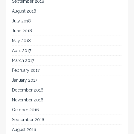
September 2018
August 2018
July 2018
June 2018
May 2018
April 2017
March 2017
February 2017
January 2017
December 2016
November 2016
October 2016
September 2016
August 2016