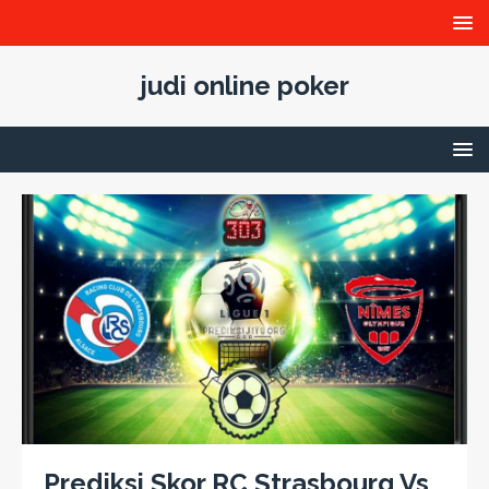
judi online poker
Prediksi Skor RC Strasbourg Vs