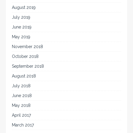
August 2019
July 2019
June 2019
May 2019
November 2018
October 2018
September 2018
August 2018
July 2018
June 2018
May 2018
April 2017
March 2017