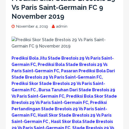
Vs Paris Saint-Germain FC 9
November 2019
November 4, 2019
admin
Prediksi Bola Jitu Stade Brestois 29 Vs Paris Saint-
Germain FC, Prediksi Bola Stade Brestois 29 Vs
Paris Saint-Germain FC, Pasaran Prediksi Bola Dari
Stade Brestois 29 Vs Paris Saint-Germain FC,
Prediksi Skor Stade Brestois 29 Vs Paris Saint-
Germain FC , Bursa Taruhan Dari Stade Brestois 29
Vs Paris Saint-Germain FC, Prediksi Bola Skor Stade
Brestois 29 Vs Paris Saint-Germain FC, Prediksi
Pertandingan Stade Brestois 29 Vs Paris Saint-
Germain FC, Hasil Skor Stade Brestois 29 Vs Paris
Saint-Germain FC , Hasil Skor Bola Stade Brestois
29 Vs Paris Saint-Germain FC, Stade Brestois 29 Vs