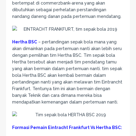
bertempat di commerzbank-arena yang akan
dibutuhkan sebagai perhelatan perstandingan
nandang daneng danan pada pertemuan mendatang.
Hertha BSC
– pertandingan sepak bola mana yang
akan dimainkan pada pertemuan nanti akan lebih seru
dengan pemilihan tim Hertha BSC. Tim sepak bola
Hertha tersebut akan menjadi tim pendatang tamu
yang akan bermain dalam pertemuan nanti. tim sepak
bola Hertha BSC akan kembali bermain dalam
pertandingan nanti yang akan melawan tim Eintrancht
Frankfurt. Tentunya tim ini akan bermain dengan
banyak Teknik dan cara dimana mereka bisa
mendapatkan kemenangan dalam pertemuan nanti.
Formasi Pemain Eintracht Frankfurt Vs Hertha BSC: