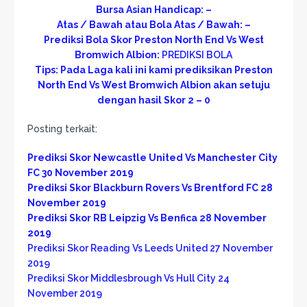
Bursa Asian Handicap: –
Atas / Bawah atau Bola Atas / Bawah: –
Prediksi Bola Skor Preston North End Vs West
Bromwich Albion:
PREDIKSI BOLA
Tips: Pada Laga kali ini kami prediksikan Preston
North End Vs West Bromwich Albion akan setuju
dengan hasil Skor 2 – 0
Posting terkait:
Prediksi Skor Newcastle United Vs Manchester City
FC 30 November 2019
Prediksi Skor Blackburn Rovers Vs Brentford FC 28
November 2019
Prediksi Skor RB Leipzig Vs Benfica 28 November
2019
Prediksi Skor Reading Vs Leeds United 27 November
2019
Prediksi Skor Middlesbrough Vs Hull City 24
November 2019