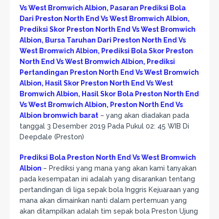
Vs West Bromwich Albion, Pasaran Prediksi Bola
Dari Preston North End Vs West Bromwich Albion,
Prediksi Skor Preston North End Vs West Bromwich
Albion, Bursa Taruhan Dari Preston North End Vs
West Bromwich Albion, Prediksi Bola Skor Preston
North End Vs West Bromwich Albion, Prediksi
Pertandingan Preston North End Vs West Bromwich
Albion, Hasil Skor Preston North End Vs West
Bromwich Albion, Hasil Skor Bola Preston North End
Vs West Bromwich Albion, Preston North End Vs
Albion bromwich barat
– yang akan diadakan pada
tanggal 3 Desember 2019 Pada Pukul 02: 45 WIB Di
Deepdale (Preston)
Prediksi Bola Preston North End Vs West Bromwich
Albion
– Prediksi yang mana yang akan kami tanyakan
pada kesempatan ini adalah yang disarankan tentang
pertandingan di liga sepak bola Inggris Kejuaraan yang
mana akan dimainkan nanti dalam pertemuan yang
akan ditampilkan adalah tim sepak bola Preston Ujung