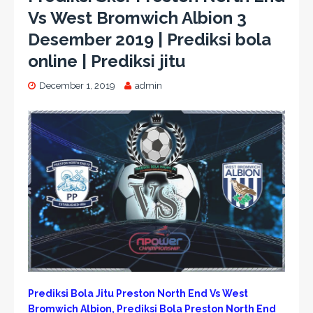
Vs West Bromwich Albion 3
Desember 2019 | Prediksi bola
online | Prediksi jitu
December 1, 2019
admin
Prediksi Bola Jitu Preston North End Vs West
Bromwich Albion, Prediksi Bola Preston North End