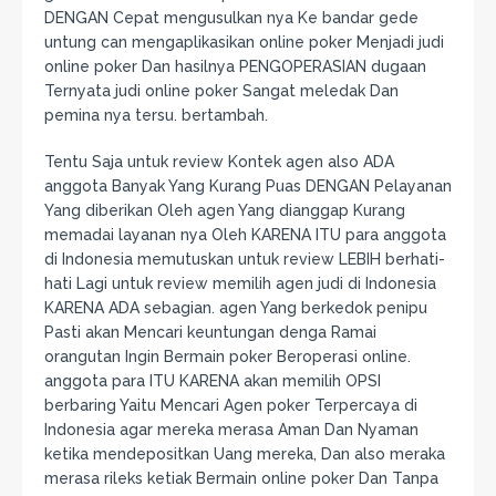
DENGAN Cepat mengusulkan nya Ke bandar gede
untung can mengaplikasikan online poker Menjadi judi
online poker Dan hasilnya PENGOPERASIAN dugaan
Ternyata judi online poker Sangat meledak Dan
pemina nya tersu. bertambah.
Tentu Saja untuk review Kontek agen also ADA
anggota Banyak Yang Kurang Puas DENGAN Pelayanan
Yang diberikan Oleh agen Yang dianggap Kurang
memadai layanan nya Oleh KARENA ITU para anggota
di Indonesia memutuskan untuk review LEBIH berhati-
hati Lagi untuk review memilih agen judi di Indonesia
KARENA ADA sebagian. agen Yang berkedok penipu
Pasti akan Mencari keuntungan denga Ramai
orangutan Ingin Bermain poker Beroperasi online.
anggota para ITU KARENA akan memilih OPSI
berbaring Yaitu Mencari Agen poker Terpercaya di
Indonesia agar mereka merasa Aman Dan Nyaman
ketika mendepositkan Uang mereka, Dan also meraka
merasa rileks ketiak Bermain online poker Dan Tanpa