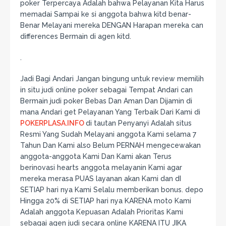
poker Terpercaya Adalah bahwa Pelayanan Kita Harus
memadai Sampai ke si anggota bahwa kitd benar-
Benar Melayani mereka DENGAN Harapan mereka can
differences Bermain di agen kitd.
.
Jadi Bagi Andari Jangan bingung untuk review memilih
in situ judi online poker sebagai Tempat Andari can
Bermain judi poker Bebas Dan Aman Dan Dijamin di
mana Andari get Pelayanan Yang Terbaik Dari Kami di
POKERPLASA.INFO
di tautan Penyanyi Adalah situs
Resmi Yang Sudah Melayani anggota Kami selama 7
Tahun Dan Kami also Belum PERNAH mengecewakan
anggota-anggota Kami Dan Kami akan Terus
berinovasi hearts anggota melayanin Kami agar
mereka merasa PUAS layanan akan Kami dan dI
SETIAP hari nya Kami Selalu memberikan bonus. depo
Hingga 20% di SETIAP hari nya KARENA moto Kami
Adalah anggota Kepuasan Adalah Prioritas Kami
sebagai agen judi secara online KARENA ITU JIKA