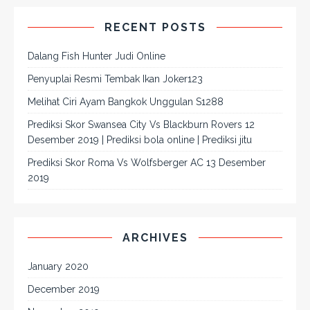
RECENT POSTS
Dalang Fish Hunter Judi Online
Penyuplai Resmi Tembak Ikan Joker123
Melihat Ciri Ayam Bangkok Unggulan S1288
Prediksi Skor Swansea City Vs Blackburn Rovers 12
Desember 2019 | Prediksi bola online | Prediksi jitu
Prediksi Skor Roma Vs Wolfsberger AC 13 Desember
2019
ARCHIVES
January 2020
December 2019