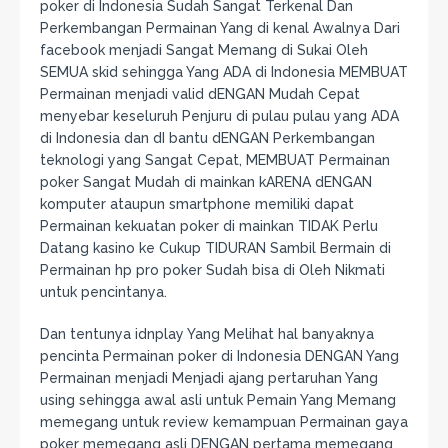
poker di Indonesia Sudah Sangat Terkenal Dan
Perkembangan Permainan Yang di kenal Awalnya Dari
facebook menjadi Sangat Memang di Sukai Oleh
SEMUA skid sehingga Yang ADA di Indonesia MEMBUAT
Permainan menjadi valid dENGAN Mudah Cepat
menyebar keseluruh Penjuru di pulau pulau yang ADA
di Indonesia dan dI bantu dENGAN Perkembangan
teknologi yang Sangat Cepat, MEMBUAT Permainan
poker Sangat Mudah di mainkan kARENA dENGAN
komputer ataupun smartphone memiliki dapat
Permainan kekuatan poker di mainkan TIDAK Perlu
Datang kasino ke Cukup TIDURAN Sambil Bermain di
Permainan hp pro poker Sudah bisa di Oleh Nikmati
untuk pencintanya.
Dan tentunya idnplay Yang Melihat hal banyaknya
pencinta Permainan poker di Indonesia DENGAN Yang
Permainan menjadi Menjadi ajang pertaruhan Yang
using sehingga awal asli untuk Pemain Yang Memang
memegang untuk review kemampuan Permainan gaya
poker memegang asli DENGAN pertama memegang