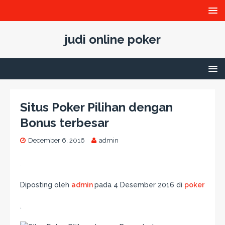
judi online poker
Situs Poker Pilihan dengan
Bonus terbesar
December 6, 2016
admin
.
Diposting oleh
admin
pada 4 Desember 2016 di
poker
.