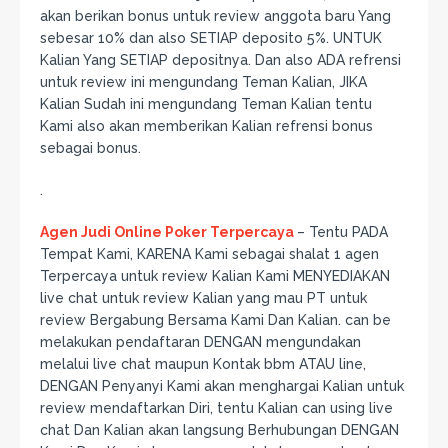
akan berikan bonus untuk review anggota baru Yang
sebesar 10% dan also SETIAP deposito 5%. UNTUK
Kalian Yang SETIAP depositnya. Dan also ADA refrensi
untuk review ini mengundang Teman Kalian, JIKA
Kalian Sudah ini mengundang Teman Kalian tentu
Kami also akan memberikan Kalian refrensi bonus
sebagai bonus.
.
Agen Judi Online Poker Terpercaya
– Tentu PADA
Tempat Kami, KARENA Kami sebagai shalat 1 agen
Terpercaya untuk review Kalian Kami MENYEDIAKAN
live chat untuk review Kalian yang mau PT untuk
review Bergabung Bersama Kami Dan Kalian. can be
melakukan pendaftaran DENGAN mengundakan
melalui live chat maupun Kontak bbm ATAU line,
DENGAN Penyanyi Kami akan menghargai Kalian untuk
review mendaftarkan Diri, tentu Kalian can using live
chat Dan Kalian akan langsung Berhubungan DENGAN