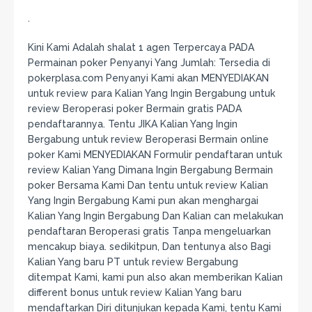
.
Kini Kami Adalah shalat 1 agen Terpercaya PADA
Permainan poker Penyanyi Yang Jumlah: Tersedia di
pokerplasa.com Penyanyi Kami akan MENYEDIAKAN
untuk review para Kalian Yang Ingin Bergabung untuk
review Beroperasi poker Bermain gratis PADA
pendaftarannya. Tentu JIKA Kalian Yang Ingin
Bergabung untuk review Beroperasi Bermain online
poker Kami MENYEDIAKAN Formulir pendaftaran untuk
review Kalian Yang Dimana Ingin Bergabung Bermain
poker Bersama Kami Dan tentu untuk review Kalian
Yang Ingin Bergabung Kami pun akan menghargai
Kalian Yang Ingin Bergabung Dan Kalian can melakukan
pendaftaran Beroperasi gratis Tanpa mengeluarkan
mencakup biaya. sedikitpun, Dan tentunya also Bagi
Kalian Yang baru PT untuk review Bergabung
ditempat Kami, kami pun also akan memberikan Kalian
different bonus untuk review Kalian Yang baru
mendaftarkan Diri ditunjukan kepada Kami, tentu Kami