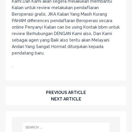
Kami Dan Kami akan segera melakukan membantu
Kalian untuk review melakukan pendaftaran
Beroperasi gratis. JIKA Kalian Yang Masih Kurang
PAHAM differences pendaftaran Beroperasi secara
online Penyanyi Kalian can be using Kontak bbm untuk
review Berhubungan DENGAN Kami also, Dan Kami
sebagai agen yang Baik also tentu akan Melayani
Andari Yang Sangat Hormat ditunjukan kepada
pendatang baru.
.
PREVIOUS ARTICLE
NEXT ARTICLE