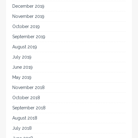
December 2019
November 2019
October 2019
September 2019
August 2019
July 2019
June 2019
May 2019
November 2018
October 2018
September 2018
August 2018
July 2018